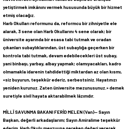
yetiştirmek imkânını vermek hususunda büyük bir hizmet
etmiş olacağız.
Harb Okulları reformunu da, reformcu bir zihniyetle ele
alarak, 3 sene olan Harb Okullarını 4 sene olarak; bir
üniversite ayarında bir esasa tabi tutmak ve oradan
çıkanları subaylıklarından, üst subaylığa geçerken bir
kontrola tabi tutmak, devam edebilecekleri üst subay,
yani binbaşı, yarbay, albay yapmak; olamıyacakları, kadro
olmamakla idarenin tahdidettiği miktardan az olan kısmı,
«siz buyurun, teşekkür ederiz, serbestsiniz. Hayatınızı
yeniden kurunuz. Zaten üniversite mezunusunuz.» demek
suretiyle sivil hayata aktarabilmek lâzımdır.
MİLLÎ SAVUNMA BAKANI FERİD MELEN (Van)— Sayın
Başkan, değerli arkadaşlarım; Sayın Amiralime teşekkür
ederim, Harb Okulu mevzuuna gereken değeri vererek