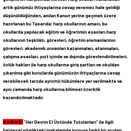
artık günümüz ihtiyaçlarına cevap veremez hale geldiği
düşünüldüğünden, anılan Kanun yerine geçmek üzere
hazırlanan bu Tasarıda; harp okullarının amacı, bu
okullarda yapılacak eğitim ve öğretimin esasları,harp
okullarının teşkilâtı, görevleri, öğretim elemanlarının
görevleri, akademik unvanları kazanmaları, atanmaları,
çalışma esasları, yurt içinde ve dışında görevlendirilmeleri,
özlük hakları ile harp okullarına giriş şartları ve okuldan
çıkarılma gibi konularda günümüzün ihtiyaçlarına cevap
verebilecek tarzda ayrıntılı hükümlere yer verilmekte ve
aynı zamanda harp okullarına bilimsel özerklik
kazandırılmaktadır.
S O N U Ç:
”Her Devrin El Üstünde Tutulanları” ile ilgili
belgesel nitelikteki makalemde konuya farklı bir açıdan,