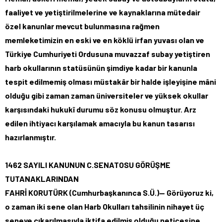
faaliyet ve yetiştirilmelerine ve kaynaklarına mütedair
özel kanunlar mevcut bulunmasına rağmen
memleketimizin en eski ve en köklü irfan yuvası olan ve
Türkiye Cumhuriyeti Ordusuna muvazzaf subay yetiştiren
harb okullarının statüsünün şimdiye kadar bir kanunla
tespit edilmemiş olması müstakâr bir halde işleyişine mâni
olduğu gibi zaman zaman üniversiteler ve yüksek okullar
karşısındaki hukukî durumu söz konusu olmuştur. Arz
edilen ihtiyacı karşılamak amacıyla bu kanun tasarısı
hazırlanmıştır.
1462 SAYILI KANUNUN C.SENATOSU GÖRÜŞME
TUTANAKLARINDAN
FAHRİ KORUTÜRK (Cumhurbaşkanınca S.Ü.)— Görüyoruz ki,
o zaman iki sene olan Harb Okulları tahsilinin nihayet üç
seneye çıkarılmasıyla iktifa edilmiş olduğu neticesine