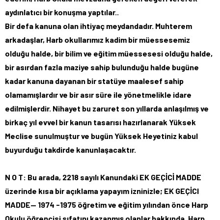
aydınlatıcı bir konuşma yaptılar..
Bir defa kanuna olan ihtiyaç meydandadır. Muhterem
arkadaşlar, Harb okullarımız kadim bir müessesemiz
olduğu halde, bir bilim ve eğitim müessesesi olduğu halde,
bir asırdan fazla maziye sahip bulunduğu halde bugüne
kadar kanuna dayanan bir statüye maalesef sahip
olamamışlardır ve bir asır süre ile yönetmelikle idare
edilmişlerdir. Nihayet bu zaruret son yıllarda anlaşılmış ve
birkaç yıl evvel bir kanun tasarısı hazırlanarak Yüksek
Meclise sunulmuştur ve bugün Yüksek Heyetiniz kabul
buyurduğu takdirde kanunlaşacaktır.
N O T: Bu arada, 2218 sayılı Kanundaki EK GEÇİCİ MADDE
üzerinde kısa bir açıklama yapayım izninizle; EK GEÇİCl
MADDE— 1974 -1975 öğretim ve eğitim yılından önce Harp
Okulu öğrencisi sıfatını kazanmış olanlar hakkında, Harp