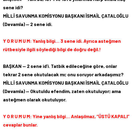
sene idi?
MİLLİ SAVUNMA KOMİSYONU BAŞKANI İSMAİL ÇATALOĞLU
(Devamla) — 2 sene idi.
Y O R U M U M: Yanlış bilgi… 3 sene idi. Ayrıca asteğmen
rütbesiyle ilgili söylediği bilgi de doğru değil.!
BAŞKAN — 2 sene id’i. Tatbik edileceğine göre, onlar
tekrar 2 sene okutulacak mı; onu soruyor arkadaşımız?
MİLLİ SAVUNMA KOMİSYONU BAŞKANI İSMAİL ÇATALOĞLU
(Devamla) — Okutuldu efendim, zaten okutuluyor; ama
asteğmen olarak okutuluyor.
Y O R U M U M: Yine yanlış bilgi… Anlaşılmaz, “ÜSTÜ KAPALI”
cevaplar bunlar.