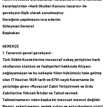
kararlaştırılan «Harb Okulları Kanunu tasarısı» ile
gerekçesi ilişik olarak sunulmuştur.
Gereğinin yapılmasını rica ederim.
Süleyman Demirel
Başbakan
GEREKÇE
1. Tasarının genel gerekçesi :
Türk Silâhlı Kuvvetlerine muvazzaf subay yetiştiren harb
okullarının statüsü ve faaliyetleri hakkında ihtiyacı
sağlayamayan ve bu sebeple fiilen hükümsüz hale gelmiş
olan 17 Haziran 1928 tarih ve 6791 sayılı Kararname ile
yürürlüğe giren «Muvazzaf Zabit Yetiştirmek ve Ordu
Zabitlerine Yüksek İktidar ve Tahsil vermek
Talimatnamesi» nden başka bir mevzuat mevcut değildir.
Memur, askerî memur, yedek subay ve astsubayların statü,