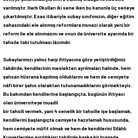
varılmıştır. Harb Okulları iki sene iken bu kanunla üç seneye
çıkartılmıştır. Esas itibariyle subay sınıfımızın, diğer eğitim
sahasındaki ele alınmış reformlara muvazi olarak yeni bir
reform ile ele alınmasını ve onun da üniversite ayarında bir
tahsile tabi tutulması lâzımdır.
Subaylarımızı yalnız harp ihtiyacına göre yetiştirdiğimiz
takdirde, kendilerinin meslekten ayrılmaları halinde, hem
şahsan hüsrana kapılmış olduklarını ve hem de cemiyete
nâfi birer şahıs olaraktan tutunamadıklarını görmekteyiz.
Bu bakımdan kendilerine başlangıçta, bugünün ihtiyacı
olan üniversiteye muadil
bir tahsili vermek, yani 4 senelik bir tahsille işe başlamak,
kendilerini başlangıçta cemiyete hazırlamak hususunda,
hem cemiyete müfit olmak ve hem de kendilerini Silâhlı
Kuvvetlerden ayrıldıkları takdirde başka bir branşda