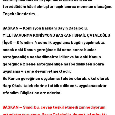
tereddüdüm hâsıl olmuştur; açıklanırsa memnun olacağım.
Teşekkür ederim…
BAŞKAN — Komisyon Başkanı Sayın Çataloğlu.
MİLLİ SAVUNMA KOMİSYONU BAŞKANI İSMAİL ÇATALOĞLU
(İçel) — Efendim, 4 senelik uygulama bugün yapılmakta,
ancak eski Kanun gereğince iki sene sonra bunlar
asteğmenliğe nasbedilmekte idiler ve bu eski Kanun
gereğince 2 sene asteğmenliğe nasbedildikten sonra
uygulama 4 sene devam etmektedir.
Bu Kanun gereğince uygulama; talebe olarak, okul olarak
Harp Okulu talebelerine tatbik edilecek, uygulanacaktır
efendim. Bilgilerine arz ederim.
BAŞKAN — Şimdi bu, cevap teşkil etmedi zannediyorum
arkadaşın sorusuna. Sayın Çataloğlu, demek isterler ki :