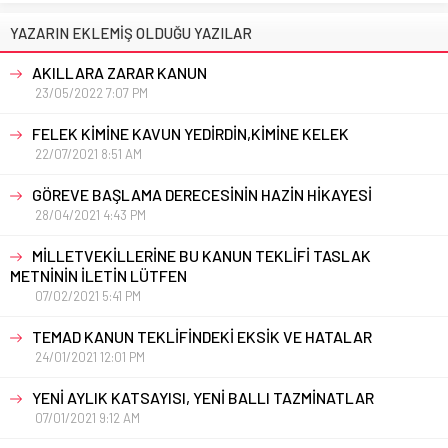
YAZARIN EKLEMİŞ OLDUĞU YAZILAR
AKILLARA ZARAR KANUN
23/05/2022 7:07 PM
FELEK KİMİNE KAVUN YEDİRDİN,KİMİNE KELEK
22/07/2021 8:51 AM
GÖREVE BAŞLAMA DERECESİNİN HAZİN HİKAYESİ
28/04/2021 4:43 PM
MİLLETVEKİLLERİNE BU KANUN TEKLİFİ TASLAK
METNİNİN İLETİN LÜTFEN
07/02/2021 5:41 PM
TEMAD KANUN TEKLİFİNDEKİ EKSİK VE HATALAR
24/01/2021 12:01 PM
YENİ AYLIK KATSAYISI, YENİ BALLI TAZMİNATLAR
07/01/2021 9:12 AM