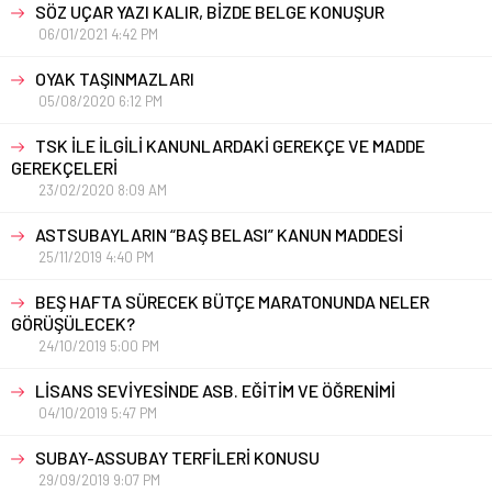
SÖZ UÇAR YAZI KALIR, BİZDE BELGE KONUŞUR
06/01/2021 4:42 PM
OYAK TAŞINMAZLARI
05/08/2020 6:12 PM
TSK İLE İLGİLİ KANUNLARDAKİ GEREKÇE VE MADDE
GEREKÇELERİ
23/02/2020 8:09 AM
ASTSUBAYLARIN “BAŞ BELASI” KANUN MADDESİ
25/11/2019 4:40 PM
BEŞ HAFTA SÜRECEK BÜTÇE MARATONUNDA NELER
GÖRÜŞÜLECEK?
24/10/2019 5:00 PM
LİSANS SEVİYESİNDE ASB. EĞİTİM VE ÖĞRENİMİ
04/10/2019 5:47 PM
SUBAY-ASSUBAY TERFİLERİ KONUSU
29/09/2019 9:07 PM