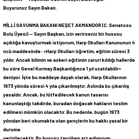
Buyurunuz Sayın Bakan.
MİLLİ SAVUNMA BAKANI NEŞET AKMANDOR (C. Senatosu
Bolu Üyesi) — Sayın Başkan, izin verirseniz bir hususu
açıklığa kavuşturmak istiyorum, Harp Okulları Kanununun 4
ncü maddesinde: «Harp Okulları öğretim, eğitim süresi 3
yıldır. Ancak bilimin ve askeri eğitimin zaruri kıldığı hallerde
bu süre Genel Kurmay Başkanlığınca 1 yıl uzatılabilir»
deniyor. İşte bu maddeye dayalı olarak, Harp Okullarının
1973 yılında süresi 4 yıla çıkarılmıştır. Aslında bu çıkarılış
yasaldır. Ancak, bu lütfedilecek kanun tasarısı
kanunlaştığı takdirde, buradan doğacak hakların teslim
edilmesi mümkün olacaktır. Bu nedenle, bugün 1973
yılından beri okumakta olan gençlerin bu hakkı yasal bir
duruma
getirilecektir. Bu hususu tavzihen arz ediyorum.