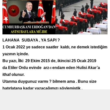
LAHANA SUBAYA , YA SAPI ?
1 Ocak 2022 ye sadece saatler kaldı, ne demek istediğim
yazının içinde.
Bu yazı, İlki 29 Ekim 2015 de, ikincisi 25 Ocak 2019
da Etiler Ordu evinde arz-ı endam eden Hulisi Akar’a
ithaf olunur.
Utanma duygunuz varmı ? bilmem ama . Bunu size
hatırlatana kadar yazacağımızı söylemiştik ,
Hatırladınız mı ?
*
Sabah akşam gazel okuyorlar ;