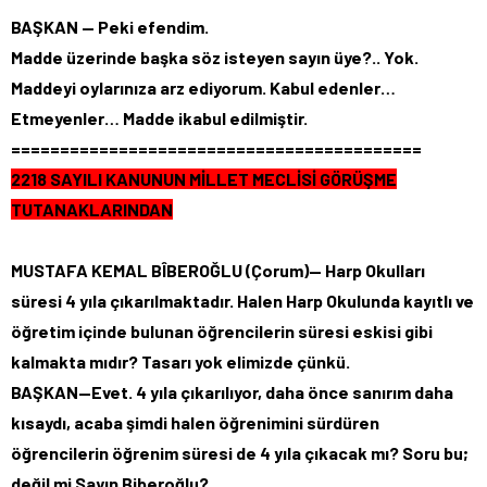
BAŞKAN — Peki efendim.
Madde üzerinde başka söz isteyen sayın üye?.. Yok.
Maddeyi oylarınıza arz ediyorum. Kabul edenler…
Etmeyenler… Madde ikabul edilmiştir.
==========================================
2218 SAYILI KANUNUN MİLLET MECLİSİ GÖRÜŞME
TUTANAKLARINDAN
MUSTAFA KEMAL BÎBEROĞLU (Çorum)— Harp Okulları
süresi 4 yıla çıkarılmaktadır. Halen Harp Okulunda kayıtlı ve
öğretim içinde bulunan öğrencilerin süresi eskisi gibi
kalmakta mıdır? Tasarı yok elimizde çünkü.
BAŞKAN—Evet. 4 yıla çıkarılıyor, daha önce sanırım daha
kısaydı, acaba şimdi halen öğrenimini sürdüren
öğrencilerin öğrenim süresi de 4 yıla çıkacak mı? Soru bu;
değil mi Sayın Biberoğlu?