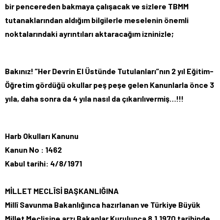
bir pencereden bakmaya çalışacak ve sizlere TBMM
tutanaklarından aldığım bilgilerle meselenin önemli
noktalarındaki ayrıntıları aktaracağım izninizle;
Bakınız! ”Her Devrin El Üstünde Tutulanları”nın 2 yıl Eğitim-
Öğretim gördüğü okullar peş peşe gelen Kanunlarla önce 3
yıla, daha sonra da 4 yıla nasıl da çıkarılıvermiş…!!!
Harb Okulları Kanunu
Kanun No : 1462
Kabul tarihi: 4/8/1971
MİLLET MECLÎSİ BAŞKANLIĞINA
Millî Savunma Bakanlığınca hazırlanan ve Türkiye Büyük
Millet Meclisine arzı Bakanlar Kurulunca 8.1.1970 tarihinde