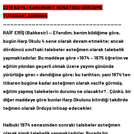
2218 SAYILI KANUNUN C.SENATOSU GÖRÜŞME
TUTANAKLARINDAN
—————————————————————————————————
RAİF ERİŞ (Balıkesir) — Efendim, benim bildiğime göre,
bugün Harp Okulu 4 sene olarak devam etmekte; ancak
dördüncü sınıftaki talebeler asteğmen olarak talebelik
yapmaktadırlar. Bu maddeye göre «1974 – 1975 öğretim ve
eğitim yılından geçerli olmak üzere yayımı gününde
yürürlüğe girer.» dendiğine göre; bu tarihten, yani 1974’ten
itibaren bugüne kadar asteğmen olarak vazife görmüş,
eğitim yapmış talebelerin durumu ne olacaktır?.. Çünkü, bir
diğer maddeye göre bunlar Harp Okulunu bitirdiği takdirde
teğmen olarak Orduya intisap edecekler.
Halbuki 1974 senesinden sonraki talebeler asteğmen
olarak şimdi talebelik yapmaktadırlar. Burada bir