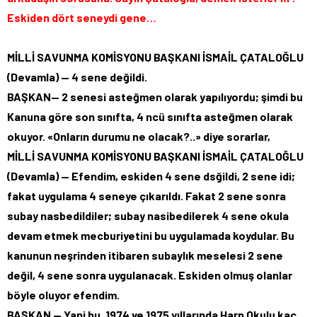
Eskiden dört seneydi gene…
MİLLİ SAVUNMA KOMİSYONU BAŞKANI İSMAİL ÇATALOĞLU
(Devamla) — 4 sene değildi.
BAŞKAN— 2 senesi asteğmen olarak yapılıyordu; şimdi bu
Kanuna göre son sınıfta, 4 ncü sınıfta asteğmen olarak
okuyor. «Onların durumu ne olacak?..» diye sorarlar,
MİLLİ SAVUNMA KOMİSYONU BAŞKANI İSMAİL ÇATALOĞLU
(Devamla) — Efendim, eskiden 4 sene dsğildi, 2 sene idi;
fakat uygulama 4 seneye çıkarıldı. Fakat 2 sene sonra
subay nasbedildiler; subay nasibedilerek 4 sene okula
devam etmek mecburiyetini bu uygulamada koydular. Bu
kanunun neşrinden itibaren subaylık meselesi 2 sene
değil, 4 sene sonra uygulanacak. Eskiden olmuş olanlar
böyle oluyor efendim.
BAŞKAN — Yani bu, 1974 ve 1975 yıllarında Harp Okulu kaç