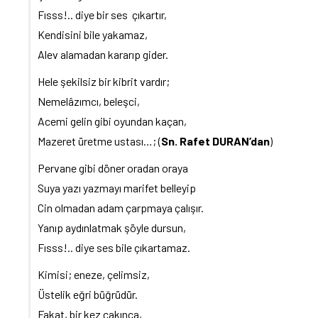
Fısss!.. diye bir ses çıkartır,
Kendisini bile yakamaz,
Alev alamadan kararıp gider.
Hele şekilsiz bir kibrit vardır;
Nemelâzımcı, beleşci,
Acemi gelin gibi oyundan kaçan,
Mazeret üretme ustası…; (
Sn. Rafet DURAN’dan
)
Pervane gibi döner oradan oraya
Suya yazı yazmayı marifet belleyip
Cin olmadan adam çarpmaya çalışır.
Yanıp aydınlatmak şöyle dursun,
Fısss!.. diye ses bile çıkartamaz.
Kimisi; eneze, çelimsiz,
Üstelik eğri büğrüdür.
Fakat, bir kez çakınca,