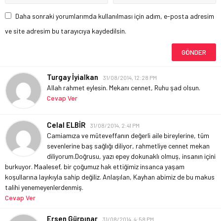
Daha sonraki yorumlarımda kullanılması için adım, e-posta adresim
ve site adresim bu tarayıcıya kaydedilsin.
Turgay İyialkan
31/08/2014, 12:28 PM
Allah rahmet eylesin. Mekanı cennet, Ruhu şad olsun.
Cevap Ver
Celal ELBİR
31/08/2014, 2:41 PM
Camiamıza ve müteveffanın değerli aile bireylerine, tüm
sevenlerine baş sağlığı diliyor, rahmetliye cennet mekan
diliyorum.
Doğrusu, yazı epey dokunaklı olmuş, insanın içini
burkuyor. Maalesef, bir çoğumuz hak ettiğimiz insanca yaşam
koşullarına layıkıyla sahip değiliz. Anlaşılan, Kayhan abimiz de bu makus
talihi yenemeyenlerdenmiş.
Cevap Ver
Ersen Gürpınar
31/08/2014, 4:58 PM