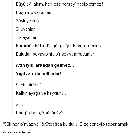
Büyük Allahım, herkese herşeyi nasip etmez!
Düşünüp yazanlar,
Söyleyenler,
Okuyanlar,
Tıklayanlar,
Karanlığa küfredip gölgesiyle kavga edenler,
Bulutları boyayıp hiç bir şey yapmayanlar!
Atın iyisi arkadan gelmez…
Yiğit, zorda belli olur!
Seçin birisini.
Kalkın ayağa ve haykırın!..
Siz,
Hangi kibrit çöpüsünüz?
*(Bilinen bir yazıydı, örütbağda bulduk!. Bize derleyip toparlamak
düşdü sadece)