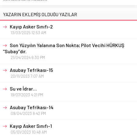
YAZARIN EKLEMİŞ OLDUĞU YAZILAR
Kayıp Asker Sınıfı-2
13/03/2025 12:53 AM
Son Yüzyılın Yalanına Son Nokta; Pilot Vecihi HÜRKUŞ
“Subay”dır.
21/04/2024 6:30 PM
Asubay Tefrikası-15
20/11/2023 7:07 AM
Su ve İdrar…
19/07/2023 4:21 PM
Asubay Tefrikası-14
09/04/2023 8:42 PM
Kayıp Asker Sınıfı-1
05/01/2023 10:48 AM