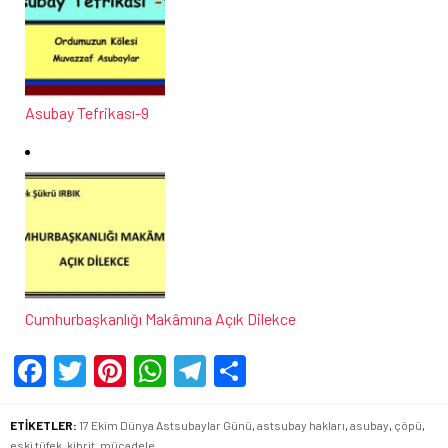
Asubay Tefrikası-9
Cumhurbaşkanlığı Makâmına Açık Dilekce
Facebook
Twitter
Pinterest
WhatsApp
Telegram
Share
ETİKETLER:
17 Ekim Dünya Astsubaylar Günü
,
astsubay hakları
,
asubay
,
çöpü
,
eski tüfek
,
kibrit
,
mücadele