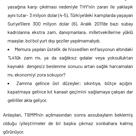
yasağına karşı çıkılması nedeniyle THY’nin zararı ile yaklaşık
aynı tutar- 3 milyon dolar (4-5), Türkiye’deki kamplarda yaşayan
Suriye’lilere 300 milyon dolar (6), Aralık 2011’de bazı subay
kadrolarına ekstra zam, danışmanlara, milletvekillerine yüklü
maaşlar, bol bol yurt dışı geziler yapılmamalıydı.
Memura yapılan üstelik de hissedilen enflasyonun altındaki
%4’lük zam mı, ya da sağlıksız gıdalar veya yoksulluktan
kaynaklı dengesiz beslenme sonucu artan sağlık harcamaları
mı, ekonomiyi zora sokuyor?
Zamma gelince üst düzeyler; sıkıntıya, bütçe açığını
kapatmaya gelince kıt kanaat geçimini sağlamaya çalışan dar
gelirliler akla geliyor.
Anlaşılan, TBMM’nin açılmasından sonra assubayların beklemiş
olduğu iyileştirmeler de bir başka çıkmaz sonbahara kalmış
görünüyor.