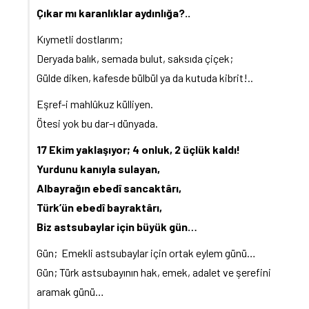
Çıkar mı karanlıklar aydınlığa?..
Kıymetli dostlarım;
Deryada balık, semada bulut, saksıda çiçek;
Gülde diken, kafesde bülbül ya da kutuda kibrit!..
Eşref-i mahlûkuz külliyen.
Ötesi yok bu dar-ı dünyada.
17 Ekim yaklaşıyor; 4 onluk, 2 üçlük kaldı!
Yurdunu kanıyla sulayan,
Albayrağın ebedî sancaktârı,
Türk’ün ebedî bayraktârı,
Biz astsubaylar için büyük gün…
Gün; Emekli astsubaylar için ortak eylem günü…
Gün; Türk astsubayının hak, emek, adalet ve şerefini
aramak günü…