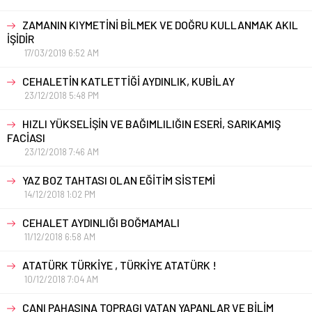
ZAMANIN KIYMETİNİ BİLMEK VE DOĞRU KULLANMAK AKIL
İŞİDİR
17/03/2019 6:52 AM
CEHALETİN KATLETTİĞİ AYDINLIK, KUBİLAY
23/12/2018 5:48 PM
HIZLI YÜKSELİŞİN VE BAĞIMLILIĞIN ESERİ, SARIKAMIŞ
FACİASI
23/12/2018 7:46 AM
YAZ BOZ TAHTASI OLAN EĞİTİM SİSTEMİ
14/12/2018 1:02 PM
CEHALET AYDINLIĞI BOĞMAMALI
11/12/2018 6:58 AM
ATATÜRK TÜRKİYE , TÜRKİYE ATATÜRK !
10/12/2018 7:04 AM
CANI PAHASINA TOPRAGI VATAN YAPANLAR VE BİLİM