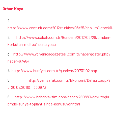
Orhan Kaya
http://www.cnnturk.com/2012/turkiye/08/25/chpli.milletvekille
http://www.sabah.com.tr/Gundem/2012/08/29/bmden-
korkutan-multeci-senaryosu
http://www.yg.yenicaggazetesi.com.tr/habergoster.php?
haber=67464
http://www.hurriyet.com.tr/gundem/20731102.asp
http://yenisafak.com.tr/Ekonomi/Default.aspx?
t=20.07.2011&i=330973
http://www.habervaktim.com/haber/260880/davutoglu-
bmde-suriye-toplantisinda-konusuyor.html