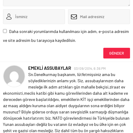
Daha sonraki yorumlarımda kullanılması için adım, e-posta adresim
ve site adresim bu tarayıcıya kaydedilsin.
EMEKLİ ASSUBAYLAR
03/09/2014, 6:36 PM
Sn.Genelkurmay başkanım, lütfetmişsiniz ama bu
söylediklerinizin anlamı yok. Siz, assubaylarınızın daha
mesleğe ilk adım attıkları gün mahalle bekçisi,ziraat ev
ekonomisti,meclis katibi gibi kamu görevlilerinden daha alt kademe ve
dereceden göreve başlatıldığını, emeklilerin KİT işçi emeklilerinden daha
az maaş aldığını kuruma olan aidiyet duygularının sona erdiğini biliyor
musunuz? Böyle giderse orduyu saran sevgisizlik sarmaşığı düşmanlığa
dönüşecek hatırlatırım; biz, NATO görevlendirmesi ile Türkiye’de bulunan
Yunan assubayları değiliz bu vatanın öz evladıyız ve bu ülke için en çok
şehit ve gazisi olan mesleğiz. Siz dahil tüm bu ön yargılı haksızlıkların