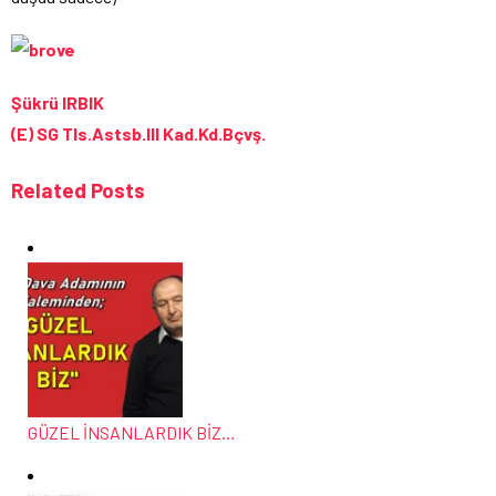
Şükrü IRBIK
(E) SG Tls.Astsb.III Kad.Kd.Bçvş.
Related Posts
GÜZEL İNSANLARDIK BİZ…