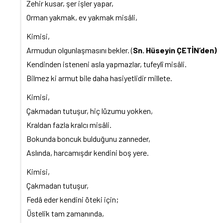
Zehir kusar, şer işler yapar,
Orman yakmak, ev yakmak misâli,
Kimisi,
Armudun olgunlaşmasını bekler. (
Sn. Hüseyin ÇETİN’den)
Kendinden isteneni asla yapmazlar, tufeylî misâli.
Bilmez ki armut bile daha hasiyetlidir millete.
Kimisi,
Çakmadan tutuşur, hiç lüzumu yokken,
Kraldan fazla kralcı misâli.
Bokunda boncuk bulduğunu zanneder,
Aslında, harcamışdır kendini boş yere.
Kimisi,
Çakmadan tutuşur,
Fedâ eder kendini öteki için;
Üstelik tam zamanında,