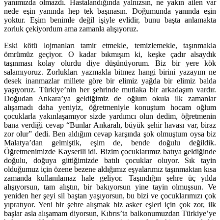
yanımızda olmazdı. Hastalandığında yalnızsın, ne yakın ailen var
nede eşin yanında hep tek başınasın. Doğumunda yanında eşin
yoktur. Eşim benimle değil işiyle evlidir, bunu başta anlamakta
zorluk çekiyordum ama zamanla alışıyoruz.
Eski kötü lojmanları tamir etmekle, temizlemekle, taşınmakla
ömrümüz geçiyor. O kadar bıkmışım ki, keşke çadır alsaydık
taşınması kolay olurdu diye düşünüyorum. Biz bir yere kök
salamıyoruz. Zorlukları yazmakla bitmez hangi birini yazayım ne
desek inanmazlar millete göre bir elimiz yağda bir elimiz balda
yaşıyoruz. Türkiye’nin her şehrinde mutlaka bir arkadaşım vardır.
Doğudan Ankara’ya geldiğimiz de oğlum okula ilk zamanlar
alışamadı daha yeniyiz, öğretmeniyle konuştum hocam oğlum
çocuklarla yakınlaşamıyor sizde yardımcı olun dedim, öğretmenin
bana verdiği cevap “Bunlar Ankaralı, büyük şehir havası var, biraz
zor olur” dedi. Ben aldığım cevap karşında şok olmuştum oysa biz
Malatya’dan gelmiştik, eşim de, bende doğulu değildik.
Öğretmenimizde Kayserili idi. Bizim çocuklarımız batıya geldiğinde
doğulu, doğuya gittiğimizde batılı çocuklar oluyor. Sık tayin
olduğumuz için özene bezene aldığımız eşyalarımız taşınmaktan kısa
zamanda kullanılamaz hale geliyor. Taşındığın şehre üç yılda
alışıyorsun, tam alıştın, bir bakıyorsun yine tayin olmuşsun. Ve
yeniden her şeyi sil baştan yaşıyorsun, bu bizi ve çocuklarımızı çok
yıpratıyor. Yeni bir şehre alışmak biz asker eşleri için çok zor, ilk
başlar asla alışamam diyorsun, Kıbrıs’ta balkonumuzdan Türkiye’ye