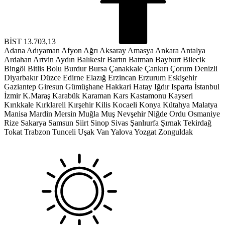
BİST
13.703,13
Adana
Adıyaman
Afyon
Ağrı
Aksaray
Amasya
Ankara
Antalya
Ardahan
Artvin
Aydın
Balıkesir
Bartın
Batman
Bayburt
Bilecik
Bingöl
Bitlis
Bolu
Burdur
Bursa
Çanakkale
Çankırı
Çorum
Denizli
Diyarbakır
Düzce
Edirne
Elazığ
Erzincan
Erzurum
Eskişehir
Gaziantep
Giresun
Gümüşhane
Hakkari
Hatay
Iğdır
Isparta
İstanbul
İzmir
K.Maraş
Karabük
Karaman
Kars
Kastamonu
Kayseri
Kırıkkale
Kırklareli
Kırşehir
Kilis
Kocaeli
Konya
Kütahya
Malatya
Manisa
Mardin
Mersin
Muğla
Muş
Nevşehir
Niğde
Ordu
Osmaniye
Rize
Sakarya
Samsun
Siirt
Sinop
Sivas
Şanlıurfa
Şırnak
Tekirdağ
Tokat
Trabzon
Tunceli
Uşak
Van
Yalova
Yozgat
Zonguldak