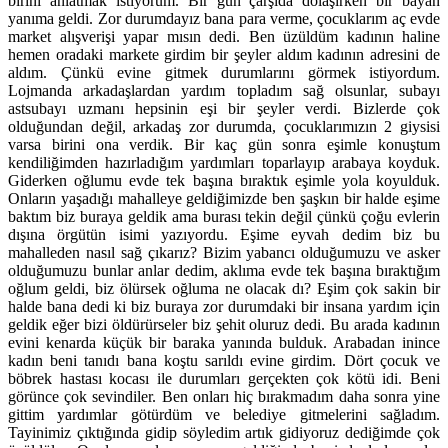
birini anlatmak istiyorum. Bir gün çarşıda dolaşırken bir bayan
yanıma geldi. Zor durumdayız bana para verme, çocuklarım aç evde
market alışverişi yapar mısın dedi. Ben üzüldüm kadının haline
hemen oradaki markete girdim bir şeyler aldım kadının adresini de
aldım. Çünkü evine gitmek durumlarını görmek istiyordum.
Lojmanda arkadaşlardan yardım topladım sağ olsunlar, subayı
astsubayı uzmanı hepsinin eşi bir şeyler verdi. Bizlerde çok
olduğundan değil, arkadaş zor durumda, çocuklarımızın 2 giysisi
varsa birini ona verdik. Bir kaç gün sonra eşimle konuştum
kendiliğimden hazırladığım yardımları toparlayıp arabaya koyduk.
Giderken oğlumu evde tek başına bıraktık eşimle yola koyulduk.
Onların yaşadığı mahalleye geldiğimizde ben şaşkın bir halde eşime
baktım biz buraya geldik ama burası tekin değil çünkü çoğu evlerin
dışına örgütün isimi yazıyordu. Eşime eyvah dedim biz bu
mahalleden nasıl sağ çıkarız? Bizim yabancı olduğumuzu ve asker
olduğumuzu bunlar anlar dedim, aklıma evde tek başına bıraktığım
oğlum geldi, biz ölürsek oğluma ne olacak dı? Eşim çok sakin bir
halde bana dedi ki biz buraya zor durumdaki bir insana yardım için
geldik eğer bizi öldürürseler biz şehit oluruz dedi. Bu arada kadının
evini kenarda küçük bir baraka yanında bulduk. Arabadan inince
kadın beni tanıdı bana koştu sarıldı evine girdim. Dört çocuk ve
böbrek hastası kocası ile durumları gerçekten çok kötü idi. Beni
görünce çok sevindiler. Ben onları hiç bırakmadım daha sonra yine
gittim yardımlar götürdüm ve belediye gitmelerini sağladım.
Tayinimiz çıktığında gidip söyledim artık gidiyoruz dediğimde çok