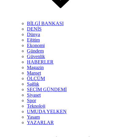
BİLGİ BANKASI
DENİS
Dünya
Eğitim
Ekonomi
Gündem
Güvenlik
HABERLER
Magazin
Manşet
ÖLÇÜM
Sağlık
SEÇİM GÜNDEMİ
Siyaset
Spor
Teknoloji
UMUDA YELKEN
Yaşam
YAZARLAR