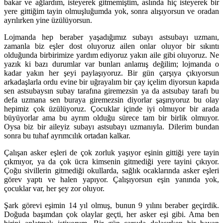
bakar ve ağlardım, isteyerek gitmemiştim, aslında hiç isteyerek bir
yere gittiğim tayin olmuşluğumda yok, sonra alışıyorsun ve oradan
ayrılırken yine üzülüyorsun.
Lojmanda hep beraber yaşadığımız subayı astsubayı uzmanı,
zamanla biz eşler dost oluyoruz ailen onlar oluyor bir sıkıntı
olduğunda birbirimize yardım ediyoruz yakın aile gibi oluyoruz. Ne
yazık ki bazı durumlar var bunları anlamış değilim; lojmanda o
kadar yakın her şeyi paylaşıyoruz. Bir gün çarşıya çıkıyorsun
arkadaşlarla ordu evine bir uğrayalım bir çay içelim diyorsun kapıda
sen astsubaysın subay tarafına giremezsin ya da astsubay tarafı bu
defa uzmana sen buraya giremezsin diyorlar şaşırıyoruz bu olay
hepimiz çok üzülüyoruz. Çocuklar içinde iyi olmuyor bir arada
büyüyorlar ama bu ayrım olduğu sürece tam bir birlik olmuyor.
Oysa biz bir aileyiz subayı astsubayı uzmanıyla. Dilerim bundan
sonra bu tuhaf ayrımcılık ortadan kalkar.
Çalışan asker eşleri de çok zorluk yaşıyor eşinin gittiği yere tayin
çıkmıyor, ya da çok ücra kimsenin gitmediği yere tayini çıkıyor.
Çoğu sivillerin gitmediği okullarda, sağlık ocaklarında asker eşleri
görev yaptı ve halen yapıyor. Çalışıyorsun eşin yanında yok,
çocuklar var, her şey zor oluyor.
Şark görevi eşimin 14 yıl olmuş, bunun 9 yılını beraber geçirdik.
Doğuda başımdan çok olaylar geçti, her asker eşi gibi. Ama ben