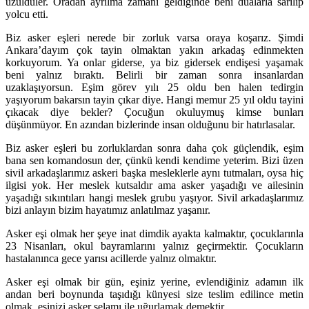
üzüldüler. Oradan ayrılma zamanı geldiğinde beni dualarla sarılıp
yolcu etti.
Biz asker eşleri nerede bir zorluk varsa oraya koşarız. Şimdi
Ankara’dayım çok tayin olmaktan yakın arkadaş edinmekten
korkuyorum. Ya onlar giderse, ya biz gidersek endişesi yaşamak
beni yalnız bıraktı. Belirli bir zaman sonra insanlardan
uzaklaşıyorsun. Eşim görev yılı 25 oldu ben halen tedirgin
yaşıyorum bakarsın tayin çıkar diye. Hangi memur 25 yıl oldu tayini
çıkacak diye bekler? Çocuğun okuluymuş kimse bunları
düşünmüyor. En azından bizlerinde insan olduğunu bir hatırlasalar.
Biz asker eşleri bu zorluklardan sonra daha çok güçlendik, eşim
bana sen komandosun der, çünkü kendi kendime yeterim. Bizi üzen
sivil arkadaşlarımız askeri başka mesleklerle aynı tutmaları, oysa hiç
ilgisi yok. Her meslek kutsaldır ama asker yaşadığı ve ailesinin
yaşadığı sıkıntıları hangi meslek grubu yaşıyor. Sivil arkadaşlarımız
bizi anlayın bizim hayatımız anlatılmaz yaşanır.
Asker eşi olmak her şeye inat dimdik ayakta kalmaktır, çocuklarınla
23 Nisanları, okul bayramlarını yalnız geçirmektir. Çocukların
hastalanınca gece yarısı acillerde yalnız olmaktır.
Asker eşi olmak bir gün, eşiniz yerine, evlendiğiniz adamın ilk
andan beri boynunda taşıdığı künyesi size teslim edilince metin
olmak, eşinizi asker selamı ile uğurlamak demektir.