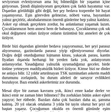
seviyorsun evleniyorsun ama hiç bilmediğin bir yaşamın içine
giriyorsun. Şimdi düşünüyorum gerçekten çok farklı hayatımız var.
Dışardan görüldüğü gibi değil, her şey bedava tozpembe bir hayat
yaşamıyoruz. Eşin görevden gelmezse, nöbeti varsa, bayramları
yalnız geçiririz, akrabalarımızın önemli günlerine hep yalnız katılırız.
Asker eşi olmak gerçekten zordur, bu anlatılamaz yaşamak lazım.
Çocuklarımızın hem annesi hem de babasıyız. Çocuklarımız çok sık
okul değişmesi onları üzüyor onların üzüntüsü biz anneleri de çok
üzüyor.
Birde bizi dışarıdan görenler bedava yaşıyorsunuz, her şeyi parasız
alıyorsunuz, gazinolarda parasız yiyip eğleniyorsunuz diyorlar.
Doğru değil oturduğumuz lojmanın kirası, yakacak parası, kantin
fiyatları dışarıda herhangi bir yerden farkı yok, anlatıyorum
anlamıyorlar. Yasadığımız yalnızlık uyumadığımız geceler, birde
üstüne yetmeyen maddiyatsizlik bizleri üzüyor. Kimse bizi ne dinler
ne anlaya bilir. 12 yıldır artırılmayan TSK tazminatları askerin maddi
durumunu zorlaştırdı, bu durum aileleri de sarsıyor evlilikleri
bozuluyor. Bazı emekli askerlerimiz zor durumda.
Mesai diye bir zaman kavramı yok, ikinci emre kadar derler ve
ikinci emir ne zaman biter bilinmez? Bu zorlukları bütün asker eşleri
yaşıyor; her rütbede. Bazıları daha çok bazıları daha az, şansına
kalmış. 20 yıl olacak ortalama 3 yılda bir tayin oluruz her şeyi sil
baştan yaşarız. Çocuğumun okulda en önemli gününde eşim