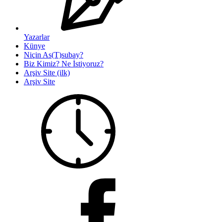
Yazarlar
Künye
Niçin As(T)subay?
Biz Kimiz? Ne İstiyoruz?
Arşiv Site (ilk)
Arşiv Site