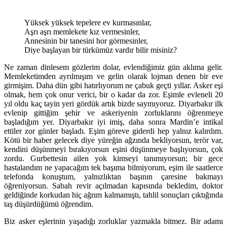
Yüksek yüksek tepelere ev kurmasınlar,
Aşrı aşrı memlekete kız vermesinler,
Annesinin bir tanesini hor görmesinler,
Diye başlayan bir türkümüz vardır bilir misiniz?
Ne zaman dinlesem gözlerim dolar, evlendiğimiz gün aklıma gelir.
Memleketimden ayrılmışım ve gelin olarak lojman denen bir eve
girmişim. Daha dün gibi hatırlıyorum ne çabuk geçti yıllar. Asker eşi
olmak, hem çok onur verici, bir o kadar da zor. Eşimle evleneli 20
yıl oldu kaç tayin yeri gördük artık bizde saymıyoruz. Diyarbakır ilk
evlenip gittiğim şehir ve askeriyenin zorluklarını öğrenmeye
başladığım yer. Diyarbakır iyi imiş, daha sonra Mardin’e intikal
ettiler zor günler başladı. Eşim göreve giderdi hep yalnız kalırdım.
Kötü bir haber gelecek diye yüreğin ağzında bekliyorsun, terör var,
kendini düşünmeyi bırakıyorsun eşini düşünmeye başlıyorsun, çok
zordu. Gurbettesin ailen yok kimseyi tanımıyorsun; bir gece
hastalandım ne yapacağım tek başıma bilmiyorum, eşim ile saatlerce
telefonda konuştum, yalnızlıktan başının çaresine bakmayı
öğreniyorsun. Sabah revir açılmadan kapısında bekledim, doktor
geldiğinde korkudan hiç ağrım kalmamıştı, tahlil sonuçları çıktığında
taş düşürdüğümü öğrendim.
Biz asker eşlerinin yaşadığı zorluklar yazmakla bitmez. Bir adamı