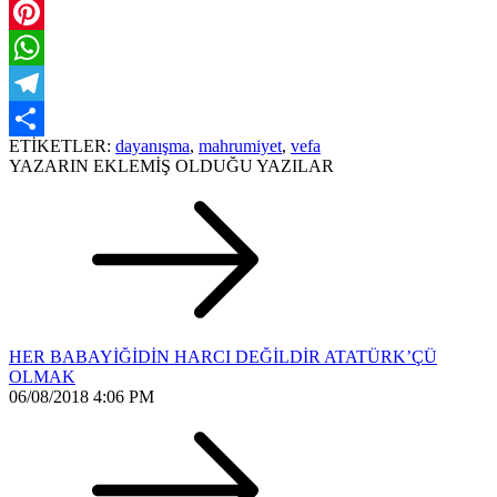
Twitter
Pinterest
WhatsApp
Telegram
ETİKETLER:
dayanışma
,
mahrumiyet
,
vefa
Share
YAZARIN EKLEMİŞ OLDUĞU YAZILAR
HER BABAYİĞİDİN HARCI DEĞİLDİR ATATÜRK’ÇÜ
OLMAK
06/08/2018 4:06 PM