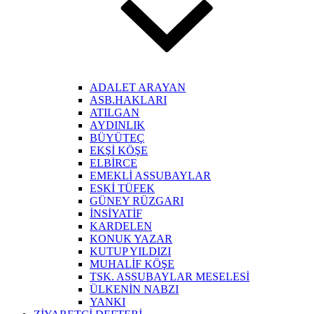
ADALET ARAYAN
ASB.HAKLARI
ATILGAN
AYDINLIK
BÜYÜTEÇ
EKŞİ KÖŞE
ELBİRCE
EMEKLİ ASSUBAYLAR
ESKİ TÜFEK
GÜNEY RÜZGARI
İNSİYATİF
KARDELEN
KONUK YAZAR
KUTUP YILDIZI
MUHALİF KÖŞE
TSK. ASSUBAYLAR MESELESİ
ÜLKENİN NABZI
YANKI