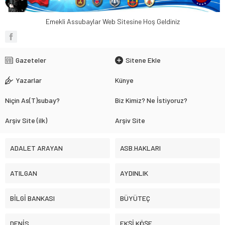
Emekli Assubaylar Web Sitesine Hoş Geldiniz
Gazeteler
Sitene Ekle
Yazarlar
Künye
Niçin As(T)subay?
Biz Kimiz? Ne İstiyoruz?
Arşiv Site (ilk)
Arşiv Site
ADALET ARAYAN
ASB.HAKLARI
ATILGAN
AYDINLIK
BİLGİ BANKASI
BÜYÜTEÇ
DENİS
EKŞİ KÖŞE