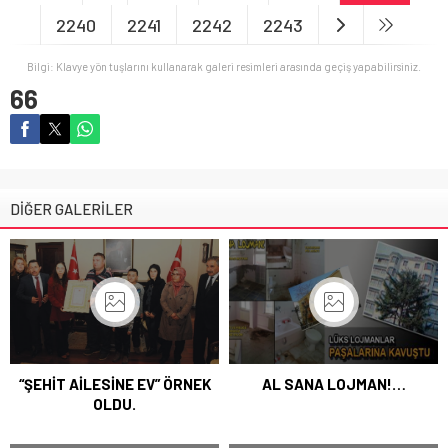
2240
2241
2242
2243
Bilgi: Klavye yön tuşlarını kullanarak galeri resimleri arasında geçiş yapabilirsiniz.
66
DİĞER GALERİLER
“ŞEHİT AİLESİNE EV” ÖRNEK
AL SANA LOJMAN!…
OLDU.