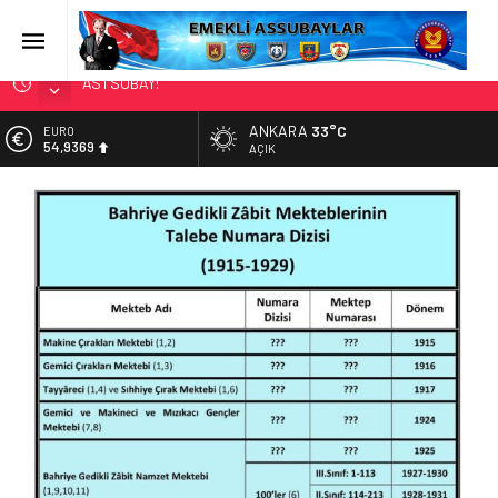
ASTSUBAY!
Kayıp Asker Sınıfı-2
ANKARA
33°C
EURO
EMEKLİ ASSUBAY: ‘ZEYTİN TARLASINDA AMELELİK
54,9369
AÇIK
YAPIYORUZ’
ALTIN
KÖŞE YAZARIMIZ SN. FAHRETTİN BAĞRI’YI KAYBETTİK
6.378,93
Astsubaylar Çalıştayı’ndaki Sunumum – 17 Ekim 2024
BİST
13.726,39
DOLAR
47,5774