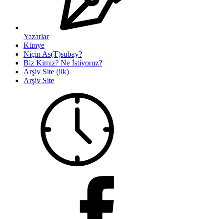
Yazarlar
Künye
Niçin As(T)subay?
Biz Kimiz? Ne İstiyoruz?
Arşiv Site (ilk)
Arşiv Site