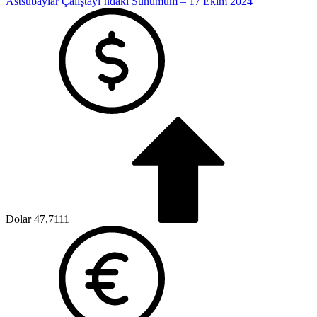
Astsubaylar Çalıştayı’ndaki Sunumum – 17 Ekim 2024
Dolar
47,7111