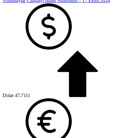
Astsubaylar Çalıştayı’ndaki Sunumum – 17 Ekim 2024
Dolar
47,7111