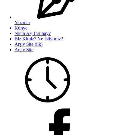
Yazarlar
Künye
Niçin As(T)subay?
Biz Kimiz? Ne İstiyoruz?
Arşiv Site (ilk)
Arşiv Site