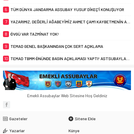
6
TÜM DÜNYA JANDARMA ASSUBAY YUSUF DİKEÇ’İ KONUŞUYOR
7
YAZARIMIZ, DEĞERLİ AĞABEYİMİZ AHMET ÇAM’I KAYBETMENİN ACISINI YAŞIYORUZ
8
ÖVGÜ VAR TAZMİNAT YOK!
9
TEMAD GENEL BAŞKANINDAN ÇOK SERT AÇIKLAMA
10
TEMAD TBMM ÖNÜNDE BASIN AÇIKLAMASI YAPTI! ASTSUBAYLAR TAZMİNAT HAKKINI İSTİYOR!
Emekli Assubaylar Web Sitesine Hoş Geldiniz
Gazeteler
Sitene Ekle
Yazarlar
Künye