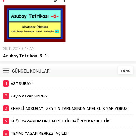
29/11/2017 6:45 AM
Asubay Tefrikası 6-4
GÜNCEL KONULAR
TÜMÜ
1
ASTSUBAY!
2
Kayıp Asker Sınıfı-2
3
EMEKLİ ASSUBAY: ‘ZEYTİN TARLASINDA AMELELİK YAPIYORUZ’
4
KÖŞE YAZARIMIZ SN. FAHRETTİN BAĞRI’YI KAYBETTİK
5
TEMAD YAŞAM MERKEZİ AÇILDI!