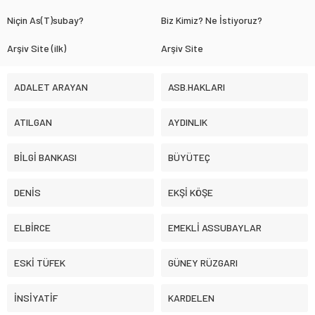
Niçin As(T)subay?
Biz Kimiz? Ne İstiyoruz?
Arşiv Site (ilk)
Arşiv Site
ADALET ARAYAN
ASB.HAKLARI
ATILGAN
AYDINLIK
BİLGİ BANKASI
BÜYÜTEÇ
DENİS
EKŞİ KÖŞE
ELBİRCE
EMEKLİ ASSUBAYLAR
ESKİ TÜFEK
GÜNEY RÜZGARI
İNSİYATİF
KARDELEN