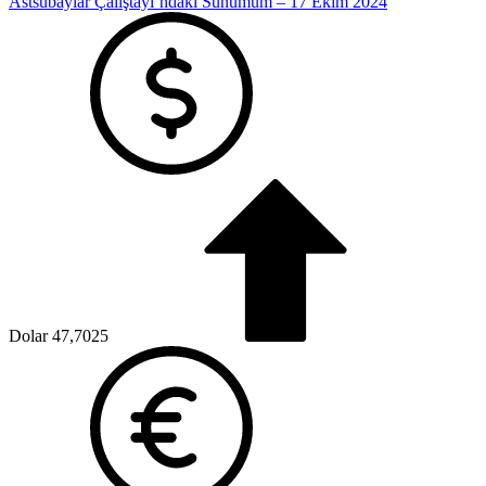
Astsubaylar Çalıştayı’ndaki Sunumum – 17 Ekim 2024
Dolar
47,7025