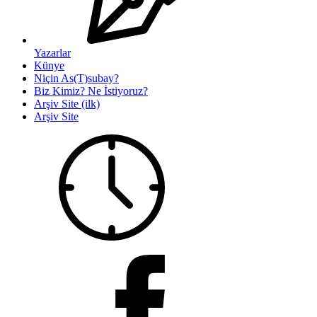
Yazarlar
Künye
Niçin As(T)subay?
Biz Kimiz? Ne İstiyoruz?
Arşiv Site (ilk)
Arşiv Site