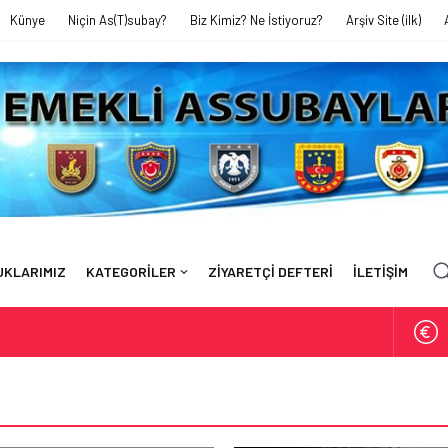
Künye
Niçin As(T)subay?
Biz Kimiz? Ne İstiyoruz?
Arşiv Site (ilk)
UKLARIMIZ
KATEGORİLER
ZİYARETÇİ DEFTERİ
İLETİŞİM
EYTİN TARLASINDA AMELELİK YAPIYORUZ’
FAHRETTİN BAĞRI’YI KAYBETTİK
ı’ndaki Sunumum – 17 Ekim 2024