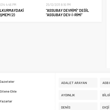
2014 4:46 PM
25/12/2011 8:16 PM
LKURMAYDAKİ
“ASSUBAY DEVRİMİ” DEĞİL
ŞMEM (2)
“ASSUBAY DEV-İ-RİMİ”
Gazeteler
ADALET ARAYAN
ASB.
Sitene Ekle
AYDINLIK
BİLG
Yazarlar
DENİS
EKŞİ