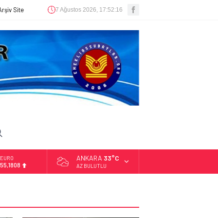
Arşiv Site
7 Ağustos 2026, 17:52:17
ANKARA
33°C
ALTIN
6.662,82
AZ BULUTLU
BİST
13.779,39
DOLAR
47,6961