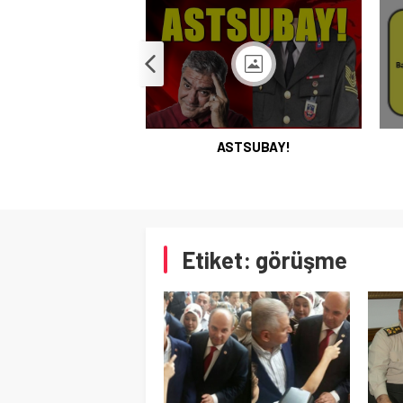
ASTSUBAY!
TSUBAY!
Kayıp Asker Sınıfı-2
Etiket:
görüşme