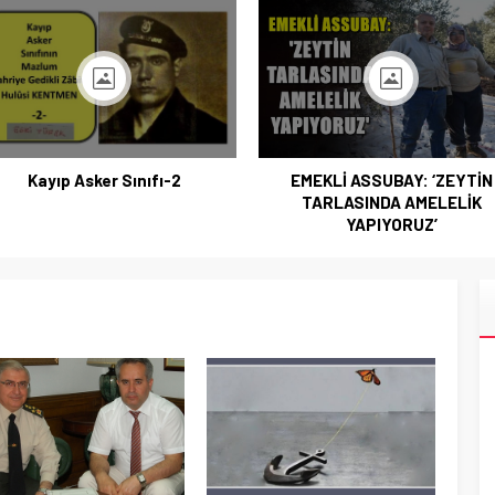
EMEKLİ ASSUBAY: ‘ZEYTİN
KÖŞE YAZARIMIZ SN. FAHRET
TARLASINDA AMELELİK
BAĞRI’YI KAYBETTİK
YAPIYORUZ’