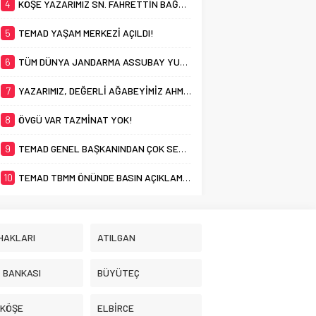
4
KÖŞE YAZARIMIZ SN. FAHRETTİN BAĞRI’YI KAYBETTİK
5
TEMAD YAŞAM MERKEZİ AÇILDI!
6
TÜM DÜNYA JANDARMA ASSUBAY YUSUF DİKEÇ’İ KONUŞUYOR
7
YAZARIMIZ, DEĞERLİ AĞABEYİMİZ AHMET ÇAM’I KAYBETMENİN ACISINI YAŞIYORUZ
8
ÖVGÜ VAR TAZMİNAT YOK!
9
TEMAD GENEL BAŞKANINDAN ÇOK SERT AÇIKLAMA
10
TEMAD TBMM ÖNÜNDE BASIN AÇIKLAMASI YAPTI! ASTSUBAYLAR TAZMİNAT HAKKINI İSTİYOR!
HAKLARI
ATILGAN
İ BANKASI
BÜYÜTEÇ
 KÖŞE
ELBİRCE