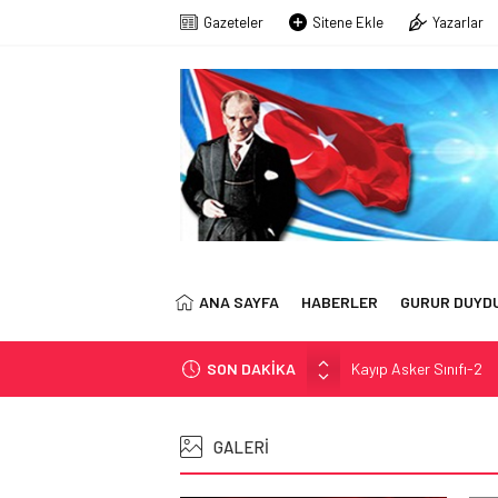
Gazeteler
Sitene Ekle
Yazarlar
ANA SAYFA
HABERLER
GURUR DUYD
SON DAKİKA
Kayıp Asker Sınıfı-2
EMEKLİ ASSUBAY: ‘Z
KÖŞE YAZARIMIZ SN. 
GALERİ
Astsubaylar Çalıştay