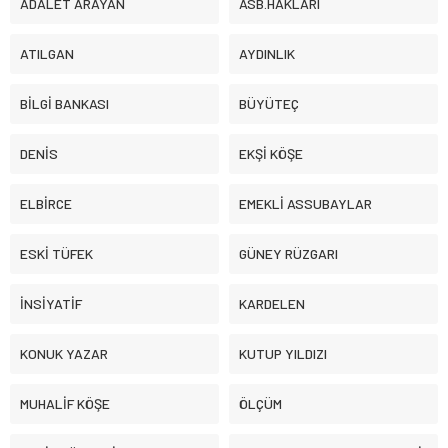
ADALET ARAYAN
ASB.HAKLARI
ATILGAN
AYDINLIK
BİLGİ BANKASI
BÜYÜTEÇ
DENİS
EKŞİ KÖŞE
ELBİRCE
EMEKLİ ASSUBAYLAR
ESKİ TÜFEK
GÜNEY RÜZGARI
İNSİYATİF
KARDELEN
KONUK YAZAR
KUTUP YILDIZI
MUHALİF KÖŞE
ÖLÇÜM