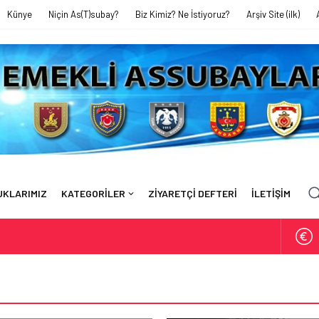
Künye
Niçin As(T)subay?
Biz Kimiz? Ne İstiyoruz?
Arşiv Site (ilk)
UKLARIMIZ
KATEGORİLER
ZİYARETÇİ DEFTERİ
İLETİŞİM
EYTİN TARLASINDA AMELELİK YAPIYORUZ’
FAHRETTİN BAĞRI’YI KAYBETTİK
ı’ndaki Sunumum – 17 Ekim 2024