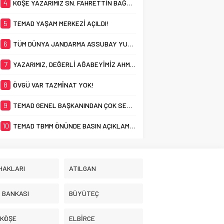
4
KÖŞE YAZARIMIZ SN. FAHRETTİN BAĞRI’YI KAYBETTİK
5
TEMAD YAŞAM MERKEZİ AÇILDI!
6
TÜM DÜNYA JANDARMA ASSUBAY YUSUF DİKEÇ’İ KONUŞUYOR
7
YAZARIMIZ, DEĞERLİ AĞABEYİMİZ AHMET ÇAM’I KAYBETMENİN ACISINI YAŞIYORUZ
8
ÖVGÜ VAR TAZMİNAT YOK!
9
TEMAD GENEL BAŞKANINDAN ÇOK SERT AÇIKLAMA
10
TEMAD TBMM ÖNÜNDE BASIN AÇIKLAMASI YAPTI! ASTSUBAYLAR TAZMİNAT HAKKINI İSTİYOR!
HAKLARI
ATILGAN
İ BANKASI
BÜYÜTEÇ
 KÖŞE
ELBİRCE