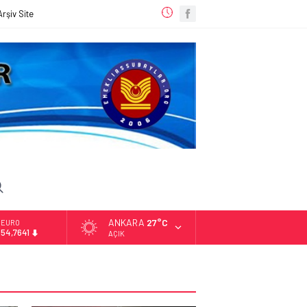
Arşiv Site
ANKARA
27°C
EURO
54,7641
AÇIK
ALTIN
6.208,35
BİST
13.331,93