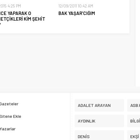
2015 4:25 PM
12/09/2011 10:42 AM
NCE YAPARAK O
BAK YAŞAR’CIĞIM
ETÇİKLERİ KİM ŞEHİT
?
Gazeteler
ADALET ARAYAN
ASB.
Sitene Ekle
AYDINLIK
BİLG
Yazarlar
DENİS
EKŞİ