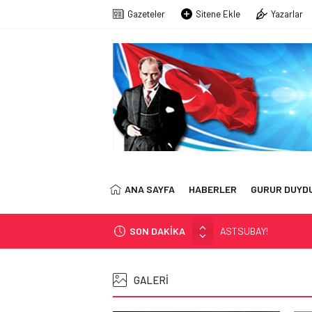
Gazeteler
Sitene Ekle
Yazarlar
ANA SAYFA
HABERLER
GURUR DUYD
ASTSUBAY!
SON DAKİKA
Kayıp Asker Sınıfı-2
EMEKLİ ASSUBAY: ‘Z
GALERİ
KÖŞE YAZARIMIZ SN. 
Astsubaylar Çalıştay