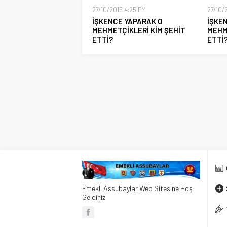
27/10/2015 4:25 PM
27/10/
İŞKENCE YAPARAK O
İŞKE
MEHMETÇİKLERİ KİM ŞEHİT
MEHM
ETTİ?
ETTİ
Emekli Assubaylar Web Sitesine Hoş
Geldiniz