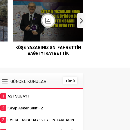
DOLAR
47,5248
KÖŞE YAZARIMIZ SN. FAHRETTİN
Astsubaylar Çalı
BAĞRI’YI KAYBETTİK
Sunumum – 17 
GÜNCEL KONULAR
TÜMÜ
1
ASTSUBAY!
2
Kayıp Asker Sınıfı-2
3
EMEKLİ ASSUBAY: ‘ZEYTİN TARLASINDA AMELELİK YAPIYORUZ’