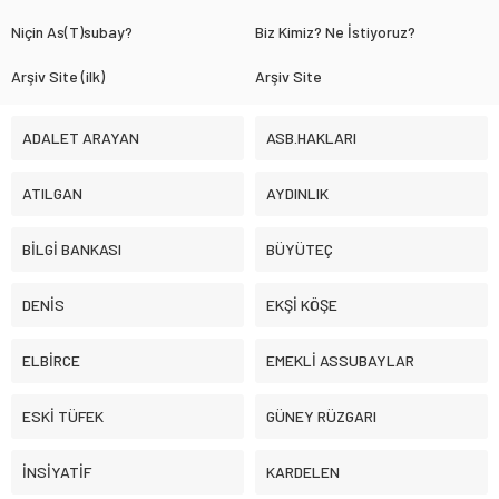
Niçin As(T)subay?
Biz Kimiz? Ne İstiyoruz?
Arşiv Site (ilk)
Arşiv Site
ADALET ARAYAN
ASB.HAKLARI
ATILGAN
AYDINLIK
BİLGİ BANKASI
BÜYÜTEÇ
DENİS
EKŞİ KÖŞE
ELBİRCE
EMEKLİ ASSUBAYLAR
ESKİ TÜFEK
GÜNEY RÜZGARI
İNSİYATİF
KARDELEN