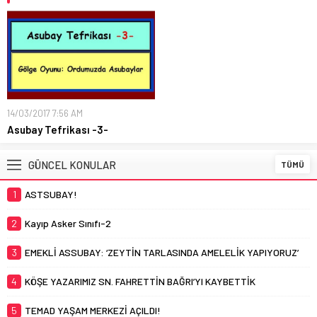
14/03/2017 7:56 AM
Asubay Tefrikası -3-
GÜNCEL KONULAR
TÜMÜ
1
ASTSUBAY!
2
Kayıp Asker Sınıfı-2
3
EMEKLİ ASSUBAY: ‘ZEYTİN TARLASINDA AMELELİK YAPIYORUZ’
4
KÖŞE YAZARIMIZ SN. FAHRETTİN BAĞRI’YI KAYBETTİK
5
TEMAD YAŞAM MERKEZİ AÇILDI!