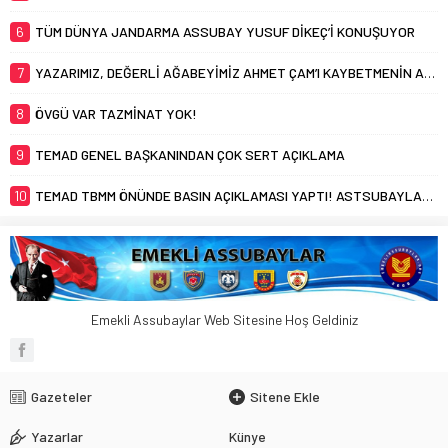
6
TÜM DÜNYA JANDARMA ASSUBAY YUSUF DİKEÇ’İ KONUŞUYOR
7
YAZARIMIZ, DEĞERLİ AĞABEYİMİZ AHMET ÇAM’I KAYBETMENİN ACISINI YAŞIYORUZ
8
ÖVGÜ VAR TAZMİNAT YOK!
9
TEMAD GENEL BAŞKANINDAN ÇOK SERT AÇIKLAMA
10
TEMAD TBMM ÖNÜNDE BASIN AÇIKLAMASI YAPTI! ASTSUBAYLAR TAZMİNAT HAKKINI İSTİYOR!
Emekli Assubaylar Web Sitesine Hoş Geldiniz
Gazeteler
Sitene Ekle
Yazarlar
Künye