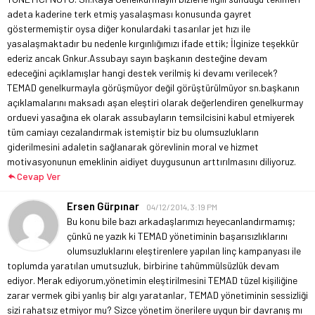
adeta kaderine terk etmiş yasalaşması konusunda gayret
göstermemiştir oysa diğer konulardaki tasarılar jet hızı ile
yasalaşmaktadır bu nedenle kırgınlığımızı ifade ettik; İlginize teşekkür
ederiz ancak Gnkur.Assubayı sayın başkanın desteğine devam
edeceğini açıklamışlar hangi destek verilmiş ki devamı verilecek?
TEMAD genelkurmayla görüşmüyor değil görüştürülmüyor sn.başkanın
açıklamalarını maksadı aşan eleştiri olarak değerlendiren genelkurmay
orduevi yasağına ek olarak assubayların temsilcisini kabul etmiyerek
tüm camiayı cezalandırmak istemiştir biz bu olumsuzlukların
giderilmesini adaletin sağlanarak görevlinin moral ve hizmet
motivasyonunun emeklinin aidiyet duygusunun arttırılmasını diliyoruz.
Cevap Ver
Ersen Gürpınar
04/12/2014, 3:19 PM
Bu konu bile bazı arkadaşlarımızı heyecanlandırmamış;
çünkü ne yazık ki TEMAD yönetiminin başarısızlıklarını
olumsuzluklarını eleştirenlere yapılan linç kampanyası ile
toplumda yaratılan umutsuzluk, birbirine tahümmülsüzlük devam
ediyor.
Merak ediyorum,yönetimin eleştirilmesini TEMAD tüzel kişiliğine
zarar vermek gibi yanlış bir algı yaratanlar, TEMAD yönetiminin sessizliği
sizi rahatsız etmiyor mu? Sizce yönetim önerilere uygun bir davranış mı