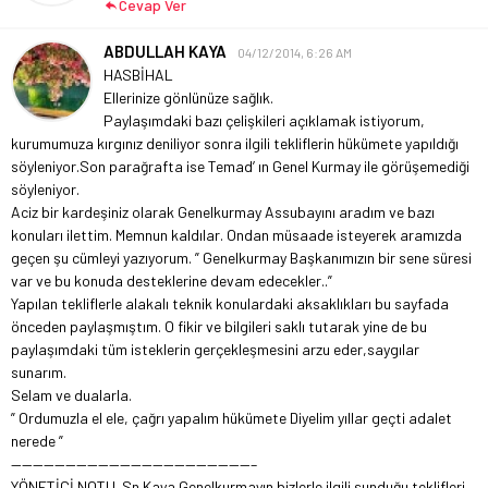
Cevap Ver
ABDULLAH KAYA
04/12/2014, 6:26 AM
HASBİHAL
Ellerinize gönlünüze sağlık.
Paylaşımdaki bazı çelişkileri açıklamak istiyorum,
kurumumuza kırgınız deniliyor sonra ilgili tekliflerin hükümete yapıldığı
söyleniyor.Son parağrafta ise Temad’ ın Genel Kurmay ile görüşemediği
söyleniyor.
Aciz bir kardeşiniz olarak Genelkurmay Assubayını aradım ve bazı
konuları ilettim. Memnun kaldılar. Ondan müsaade isteyerek aramızda
geçen şu cümleyi yazıyorum. ” Genelkurmay Başkanımızın bir sene süresi
var ve bu konuda desteklerine devam edecekler..”
Yapılan tekliflerle alakalı teknik konulardaki aksaklıkları bu sayfada
önceden paylaşmıştım. O fikir ve bilgileri saklı tutarak yine de bu
paylaşımdaki tüm isteklerin gerçekleşmesini arzu eder,saygılar
sunarım.
Selam ve dualarla.
” Ordumuzla el ele, çağrı yapalım hükümete
Diyelim yıllar geçti adalet
nerede ”
——————————————————————–
YÖNETİCİ NOTU. Sn.Kaya Genelkurmayın bizlerle ilgili sunduğu teklifleri