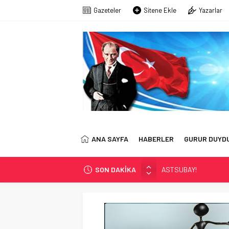
Gazeteler
Sitene Ekle
Yazarlar
ANA SAYFA
HABERLER
GURUR DUYD
SON DAKİKA
Kayıp Asker Sınıfı-2
EMEKLİ ASSUBAY: ‘Z
KÖŞE YAZARIMIZ SN. 
Astsubaylar Çalıştay