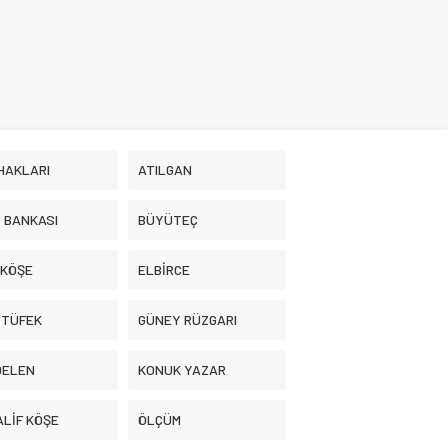
HAKLARI
ATILGAN
İ BANKASI
BÜYÜTEÇ
 KÖŞE
ELBİRCE
 TÜFEK
GÜNEY RÜZGARI
DELEN
KONUK YAZAR
LİF KÖŞE
ÖLÇÜM