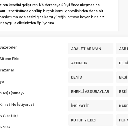
tiren kendini geliştiren 1/4 dereceye 40 yıl önce ulaşmasına
uru statüsünde görülüp birçok kamu görevlisinden daha alt
latılma adaletsizliğine karşı yüreğini ortaya koyan birisiniz.
r saygı ile ellerinizden öpüyorum.
Gazeteler
ADALET ARAYAN
ASB.
Sitene Ekle
AYDINLIK
BİLG
Yazarlar
DENİS
EKŞİ
ye
EMEKLİ ASSUBAYLAR
ESKİ
in As(T)subay?
 Kimiz? Ne İstiyoruz?
İNSİYATİF
KAR
v Site (ilk)
KUTUP YILDIZI
MUHA
iv Site