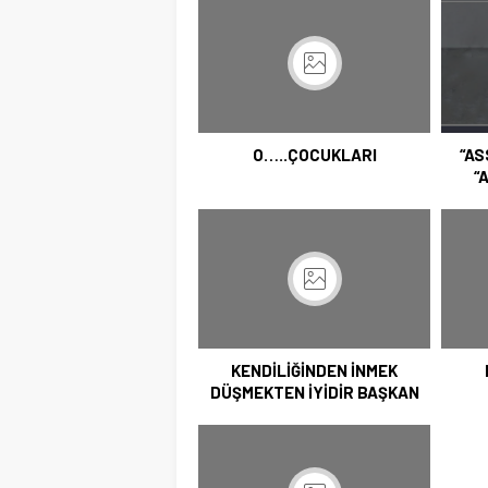
O…..ÇOCUKLARI
“AS
“
KENDİLİĞİNDEN İNMEK
DÜŞMEKTEN İYİDİR BAŞKAN