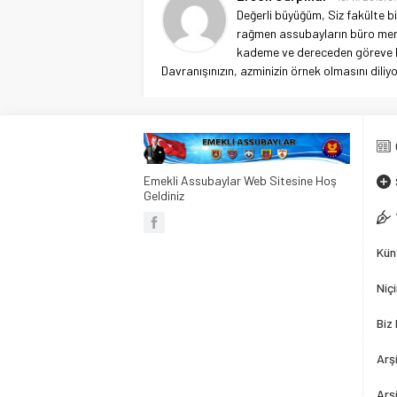
Değerli büyüğüm, Siz fakülte bi
rağmen assubayların büro mem
kademe ve dereceden göreve baş
Davranışınızın, azminizin örnek olmasını diliyo
Emekli Assubaylar Web Sitesine Hoş
Geldiniz
Kün
Niç
Biz
Arşi
Arş