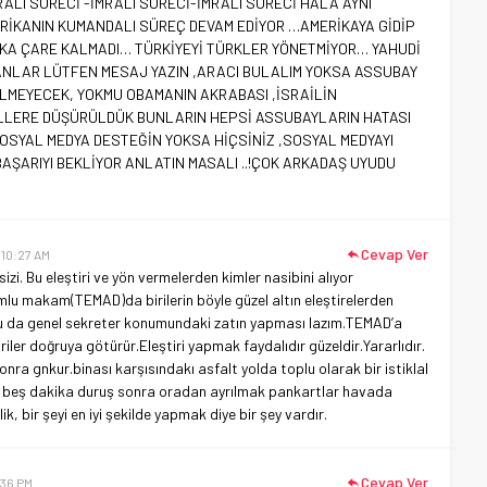
MRALI SÜRECİ -İMRALI SÜRECİ-İMRALI SÜRECİ HALA AYNI
İKANIN KUMANDALI SÜREÇ DEVAM EDİYOR …AMERİKAYA GİDİP
KA ÇARE KALMADI… TÜRKİYEYİ TÜRKLER YÖNETMİYOR… YAHUDİ
ANLAR LÜTFEN MESAJ YAZIN ,ARACI BULALIM YOKSA ASSUBAY
MEYECEK, YOKMU OBAMANIN AKRABASI ,İSRAİLİN
LERE DÜŞÜRÜLDÜK BUNLARIN HEPSİ ASSUBAYLARIN HATASI
OSYAL MEDYA DESTEĞİN YOKSA HİÇSİNİZ ,SOSYAL MEDYAYI
AŞARIYI BEKLİYOR ANLATIN MASALI ..!ÇOK ARKADAŞ UYUDU
Cevap Ver
 10:27 AM
izi. Bu eleştiri ve yön vermelerden kimler nasibini alıyor
lu makam(TEMAD)da birilerin böyle güzel altın eleştirelerden
nu da genel sekreter konumundaki zatın yapması lazım.TEMAD’a
ler doğruya götürür.Eleştiri yapmak faydalıdır güzeldir.Yararlıdır.
ra gnkur.binası karşısındakı asfalt yolda toplu olarak bir istiklal
r beş dakika duruş sonra oradan ayrılmak pankartlar havada
k, bir şeyi en iyi şekilde yapmak diye bir şey vardır.
Cevap Ver
:36 PM