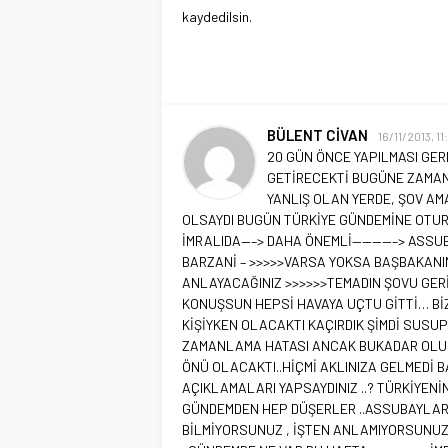
kaydedilsin.
BÜLENT CİVAN
16/11/2013, 11
20 GÜN ÖNCE YAPILMASI GER
GETİRECEKTİ BUGÜNE ZAMANS
YANLIŞ OLAN YERDE, ŞOV AM
OLSAYDI BUGÜN TÜRKİYE GÜNDEMİNE OTUR
İMRALIDA—–> DAHA ÖNEMLİ————–> ASSUBA
BARZANİ – >>>>>VARSA YOKSA BAŞBAKANI
ANLAYACAĞINIZ >>>>>>TEMADIN ŞOVU GER
KONUŞSUN HEPSİ HAVAYA UÇTU GİTTİ… Bİ
KİŞİYKEN OLACAKTI KAÇIRDIK ŞİMDİ SUSU
ZAMANLAMA HATASI ANCAK BUKADAR OLUR.
ÖNÜ OLACAKTI..HİÇMİ AKLINIZA GELMEDİ BA
AÇIKLAMALARI YAPSAYDINIZ ..? TÜRKİYEN
GÜNDEMDEN HEP DÜŞERLER ..ASSUBAYLARI 
BİLMİYORSUNUZ , İŞTEN ANLAMIYORSUNU