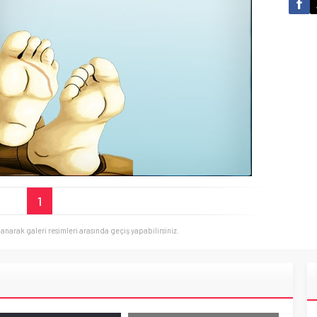
1
llanarak galeri resimleri arasında geçiş yapabilirsiniz.