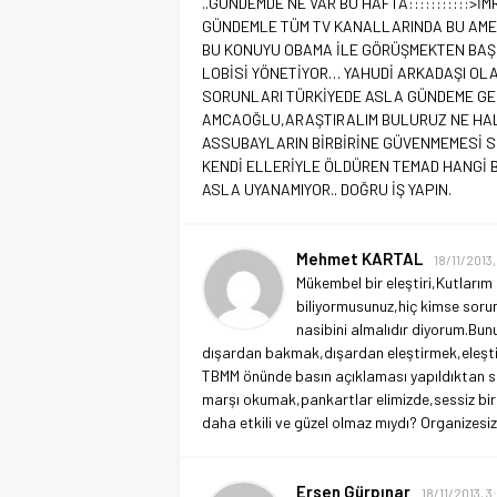
..GÜNDEMDE NE VAR BU HAFTA:::::::::::>İ
GÜNDEMLE TÜM TV KANALLARINDA BU AMER
BU KONUYU OBAMA İLE GÖRÜŞMEKTEN BAŞ
LOBİSİ YÖNETİYOR… YAHUDİ ARKADAŞI OL
SORUNLARI TÜRKİYEDE ASLA GÜNDEME GEL
AMCAOĞLU,ARAŞTIRALIM BULURUZ NE HAL
ASSUBAYLARIN BİRBİRİNE GÜVENMEMESİ S
KENDİ ELLERİYLE ÖLDÜREN TEMAD HANGİ B
ASLA UYANAMIYOR.. DOĞRU İŞ YAPIN.
Mehmet KARTAL
18/11/2013,
Mükembel bir eleştiri,Kutlarım s
biliyormusunuz,hiç kimse sorum
nasibini almalıdır diyorum.Bu
dışardan bakmak,dışardan eleştirmek,eleştiri
TBMM önünde basın açıklaması yapıldıktan son
marşı okumak,pankartlar elimizde,sessiz bi
daha etkili ve güzel olmaz mıydı? Organizesizli
Ersen Gürpınar
18/11/2013, 3