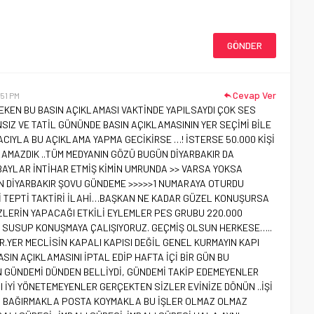
Cevap Ver
:51 PM
EKEN BU BASIN AÇIKLAMASI VAKTİNDE YAPILSAYDI ÇOK SES
IZ VE TATİL GÜNÜNDE BASIN AÇIKLAMASININ YER SEÇİMİ BİLE
ACIYLA BU AÇIKLAMA YAPMA GECİKİRSE …! İSTERSE 50.000 KİŞİ
AMAZDIK ..TÜM MEDYANIN GÖZÜ BUGÜN DİYARBAKIR DA
YLAR İNTİHAR ETMİŞ KİMİN UMRUNDA >> VARSA YOKSA
N DİYARBAKIR ŞOVU GÜNDEME >>>>>1 NUMARAYA OTURDU
İ TEPTİ TAKTİRİ İLAHİ…BAŞKAN NE KADAR GÜZEL KONUŞURSA
ZLERİN YAPACAĞI ETKİLİ EYLEMLER PES GRUBU 220.000
P SUSUP KONUŞMAYA ÇALIŞIYORUZ. GEÇMİŞ OLSUN HERKESE…..
YER MECLİSİN KAPALI KAPISI DEĞİL GENEL KURMAYIN KAPI
SIN AÇIKLAMASINI İPTAL EDİP HAFTA İÇİ BİR GÜN BU
İN GÜNDEMİ DÜNDEN BELLİYDİ, GÜNDEMİ TAKİP EDEMEYENLER
İYİ YÖNETEMEYENLER GERÇEKTEN SİZLER EVİNİZE DÖNÜN ..İŞİ
Z BAĞIRMAKLA POSTA KOYMAKLA BU İŞLER OLMAZ OLMAZ