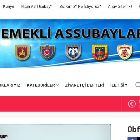
Künye
Niçin As(T)subay?
Biz Kimiz? Ne İstiyoruz?
Arşiv Site (ilk)
UKLARIMIZ
KATEGORİLER
ZİYARETÇİ DEFTERİ
İLETİŞİM
EYTİN TARLASINDA AMELELİK YAPIYORUZ’
FAHRETTİN BAĞRI’YI KAYBETTİK
0b
ı’ndaki Sunumum – 17 Ekim 2024