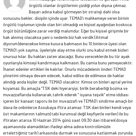
örgütlü olanlar örgütlerinin çizdiği yolun dışına çıkmaz.
Başarı adına kabul görmeyen bir strateji dahi olsa
sonucunu bekler, disiplin içinde uyar. TEMAD’ı mahkemeye veren birinin
örgütlü toplumun içinde olan biri olmadığı ve kişisel ayağından koskoca
örgüt bütünlüğüne zarar verdiği malumdur. Eğer bu kişisel girişimle bir
hak alınmış olacaksa yani o nedenle biz hak verdik (ihtimal
diyorum)denecekse kimse kusura bakmasın bu 10 binlerce üyesi olan
TEMAD’ı yok sayma, üyeleriyle alay etme olurki onu kabul etmek bizleri
onursuz kılar. Bu hakları zaten alacağız. Bunu vereceklerde bu tür ayak
oyunlarıyla kimseyi kandırmaya kalkmasın. Bu camia bunu yemeyecektir.
İhanet edenler ettikleri ile kalırlar. Onurlu mücadelenin önderi TEMAD
yönetimi olmaya devam edecek, kabul edilse de edilmese de haklar
alındığı anda kişiler değil, TEMAD olacaktır. Kimse on binleri aptal yerine
koyamaz. Bu amaçla ”TSK deki hiyerarşiyi, birlik beraberliği bozma ve
muvazzaflarıda kullanarak,tahrik ederek ” isyana teşvik” etme iddiası
içeren bir kanaat raporu ile bir muvazzafı ve TEMAD’ı sindirme amaçlı bir
dava ile onbinlerce Assubaya iftira atamaz. TSK dan birileri kendi veya
üst makamlarının talimatı(tabi kurumsal değil keyfiyetle verilen) ile bu
iftiraları atarsa 10 Haziran 2014 günü saat 09.30 dan itibaren(dosya
aşamasında alamadıkları ifadeyi alma adına kontrolümüzle
ertelettiğimiz tarih) arkasında durmak ve sonucuna katlanmak zorunda