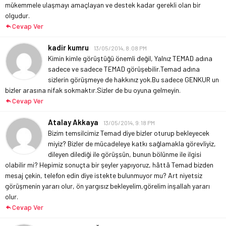
mükemmele ulaşmayı amaçlayan ve destek kadar gerekli olan bir
olgudur.
Cevap Ver
kadir kumru
13/05/2014, 8:08 PM
Kimin kimle görüştüğü önemli değil, Yalnız TEMAD adına
sadece ve sadece TEMAD görüşebilir.Temad adına
sizlerin görüşmeye de hakkınız yok.Bu sadece GENKUR un
bizler arasına nifak sokmaktır.Sizler de bu oyuna gelmeyin.
Cevap Ver
Atalay Akkaya
13/05/2014, 9:18 PM
Bizim temsilcimiz Temad diye bizler oturup bekleyecek
miyiz? Bizler de mücadeleye katkı sağlamakla görevliyiz,
dileyen dilediği ile görüşsün, bunun bölünme ile ilgisi
olabilir mi? Hepimiz sonuçta bir şeyler yapıyoruz, hâttâ Temad bizden
mesaj çekin, telefon edin diye istekte bulunmuyor mu? Art niyetsiz
görüşmenin yararı olur, ön yargısız bekleyelim,görelim inşallah yararı
olur.
Cevap Ver