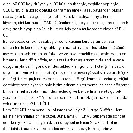
olan, 43.000 kayıtlı üyesiyle, 90 küsur şubesiyle, teşkilat yapısıyla,
SEÇİLMİŞ bila ücret gönüllü kahraman emekli assubaylardan oluşan
ilçe başkanları ve gönüllü yönetim kurulları çalışanlarıyla kendi
hiyerarşisini kurmuş TEMAD düşünülmemiş de yeni bir oluşuma gidilerek
devşirme bir yapının vücut bulması için çaba mı harcanmaktadır? BU
ÜÇ
Bence sözde emekli assubaylar sendikasının kuruluş amacı, son
dönemlerde kendi öz kaynaklarıyla maddi manevi desteklerle gücünü
üyeleri olan kahraman, cefakar ve vefakar emekli assubaylardan alan
biz emeklilerin dört gözle, muvazzaf arkadaşlarımızı n da ahd-e vefa
duygularıyla can-ı gönülden destekledikleri gönül birlikteliğini sıcacık
duygularını yürekten hissettiğimiz, önlenemeyen yükselişini ve artık “çok
olan” gittikçe güçlenerek bendini aşan bir örgütlenme sürecine girdiğini
çaresizce sezinleyen ve asla bizim adımızı zikretmemekte özen gösteren
bir kısım muhataplarımızın desteklediği ve bence finanse ettiği, tek
yasal temsilcimiz TEMAD’ı önce bölmek, itibarsızlaştırmak ve sonra da
yok etmek midir? BU DÖRT.
Hem TEMAD’lı hem sendikalı olunmaz yok öyle 3 kuruşa 5 köfte. Hem
nalına hem mıhına oh ne güzel. Dün Bayraklı TEMAD Şubemizde sohbet
ederken yıllık 60 TL. üye aidatını ödeyebilmek için 2 taksite bölme
önerisini utana sıkıla ifade eden emekli assubay kardeşlerimiz