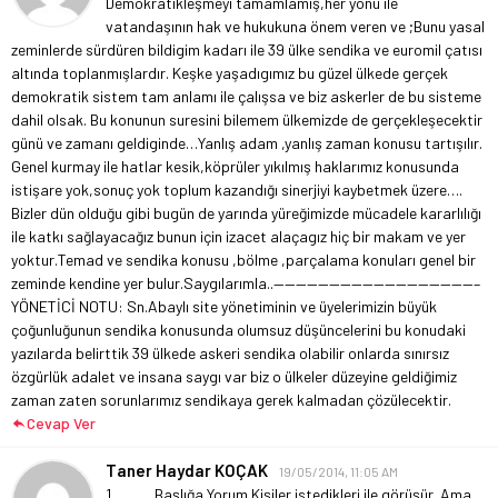
Demokratikleşmeyi tamamlamış,her yönü ile
vatandaşının hak ve hukukuna önem veren ve ;
Bunu yasal
zeminlerde sürdüren bildigim kadarı ile 39 ülke sendika ve euromil çatısı
altında toplanmışlardır.
Keşke yaşadıgımız bu güzel ülkede gerçek
demokratik sistem tam anlamı ile çalışsa ve biz askerler de bu sisteme
dahil olsak. Bu konunun suresini bilemem ülkemizde de gerçekleşecektir
günü ve zamanı geldiginde…Yanlış adam ,yanlış zaman konusu tartışılır.
Genel kurmay ile hatlar kesik,köprüler yıkılmış haklarımız konusunda
istişare yok,sonuç yok toplum kazandığı sinerjiyi kaybetmek üzere….
Bizler dün olduğu gibi bugün de yarında yüreğimizde mücadele kararlılığı
ile katkı sağlayacağız bunun için izacet alaçagız hiç bir makam ve yer
yoktur.
Temad ve sendika konusu ,bölme ,parçalama konuları genel bir
zeminde kendine yer bulur.
Saygılarımla..
——————————————————–
YÖNETİCİ NOTU: Sn.Abaylı site yönetiminin ve üyelerimizin büyük
çoğunluğunun sendika konusunda olumsuz düşüncelerini bu konudaki
yazılarda belirttik 39 ülkede askeri sendika olabilir onlarda sınırsız
özgürlük adalet ve insana saygı var biz o ülkeler düzeyine geldiğimiz
zaman zaten sorunlarımız sendikaya gerek kalmadan çözülecektir.
Cevap Ver
Taner Haydar KOÇAK
19/05/2014, 11:05 AM
1………..Başlığa Yorum.
Kişiler istedikleri ile görüşür. Ama