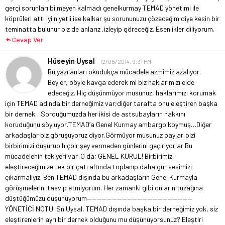
gerçi sorunları bilmeyen kalmadı genelkurmay TEMAD yönetimi ile
köprüleri attı iyi niyetli ise kalkar şu sorununuzu çözeceğim diye kesin bir
teminatta bulunur biz de anlarız ,izleyip göreceğiz. Esenlikler diliyorum.
Cevap Ver
Hüseyin Uysal
12/05/2014, 9:31 PM
Bu yazılanları okudukça mücadele azmimiz azalıyor.
Beyler, böyle kavga ederek mi biz haklarımızı elde
edeceğiz. Hiç düşünmüyor musunuz, haklarımızı korumak
için TEMAD adında bir derneğimiz var;diğer tarafta onu eleştiren başka
bir dernek…Sorduğumuzda her ikisi de astsubayların hakkını
koruduğunu söylüyor.TEMAD’a Genel Kurmay ambargo koymuş…Diğer
arkadaşlar biz görüşüyoruz diyor.Görmüyor musunuz baylar,bizi
birbirimizi düşürüp hiçbir şey vermeden günlerini geçiriyorlar.Bu
mücadelenin tek yeri var:O da; GENEL KURUL! Birbirimizi
eleştireceğimize tek bir çatı altında toplanıp daha gür sesimizi
çıkarmalıyız. Ben TEMAD dışında bu arkadaşların Genel Kurmayla
görüşmelerini tasvip etmiyorum. Her zamanki gibi onların tuzağına
düştüğümüzü düşünüyorum
—————————————————————
YÖNETİCİ NOTU.
Sn.Uysal, TEMAD dışında başka bir derneğimiz yok, siz
eleştirenlerin ayrı bir dernek olduğunu mu düşünüyorsunuz? Eleştiri