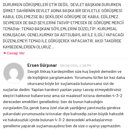
DURURKEN GÖRÜŞMELERİ ETİK DEĞİL. DEVLET BAŞKANI DURURKEN
ŞİRKET SAHİBİNİN DEVLET ADINA BAŞKA BİR DEVLETLE GÖRÜŞMESİ
KABUL EDİLEMEZSE BU ŞEKİLDEKİ GÖRÜŞME DE KABUL EDİLEMEZ.
SEVMESEK DE BAZI ŞEYLERİNİ TASVİP ETMESEK DE GÖRÜŞME MERCİİ
TEMAD’dır. TEMAD BAŞKANI SÖYLEMLERİNİ DÜZELTİP, KURUMSAL
KONUŞACAK, GENELKURMAY DA ASTSUBAYLAR İLE İLGİLİ YAPACAĞI
DÜZENLEMEYİ TEMAD İLE GÖRÜŞEREK YAPACAKTIR. AKSİ TAKDİRDE
KAYBEDENLERDEN OLURUZ…
Cevap Ver
Ersen Gürpınar
08/06/2014, 2:38 PM
Sevgili Akkaş kardeşim
Ben size kuş beyinli demedim ve
de kişiliğinizi yargılamadım. Yorumumu lütfen bir kez daha
okursanız böyle bir suçlamada bulunursanız sizi de
suçlarlar dedim. Yapılan hareketi yazılan yazıyı tasvip etmeyebilirsiniz
eleştiri hakkınızı kullanırsınız ama siz maalesef istisna demeden 4-3-2
dereceden emeklileri genellediniz, ben de bunun haksızlığını
vurguladım.Siz,gerek bana özel olarak yazdığınız yanıtınızda gerekse
yukarıdaki yorumunuzda istisnalar diye bahsedip zaten büyük haksızlık
ve hukuksuzluk içinde bulunan 4-3-2 derecedeki arkadaşlarımızı
genelleme yaparak suçlamasaydınız ben de size o uyarıyı yapmazdım.