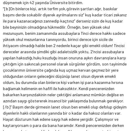
düşmemek için 42 yaşında Üniversite bitirdim.
“[b]On binlerce kişi, artık terfim yok,görevin şartları ağır, baskılar
başımı derde sokabilir diyerek ayrılmalarını siz” kuş kadar ticari zekanız
ile para kazanacağınızı zannedip kaçtınız” derseniz sizin de kuş kadar
bile beyninizin olmadığına hükmedilir. Örneğin, ben yüksek okul
mezunuyum, benim zamanımda assubaylara 1’inci derece hakkı sadece
yüksek okul mezunlarına tanınıyordu, birinci derece için sicile de
ihtiyacım olmadığı halde ben 2 nedenle kaçar gibi emekli oldum! 1’incisi
dereceler arasında şimdiki gibi adaletsizlik yoktu, 2’ncisi assubaylara
yapılan haksızlığı,huku ksuzluğu insan onuruna aykırı davranışlara karşı
çıktığım için sakıncalı personel olarak sürgünler gördüm, son tayinimde
çocuklarımın üniversite çağında kuş uçmaz kervan geçmez bir yere
olduğundan onların geleceğini düşünüp lanet olsun diyerek emekli
oldum, bu durumda olan binlerce kişi varken işi para kazanma hırsına
bağlamak kelimenin en hafifi ile haksızlıktır. Kendi pencerenizden
bakarken karşınızdakinin neler çektiğini anlamanız mümkün değilse en
azından saygı göstererek insancıl bir yaklaşımda bulunmak gerekiyor.
[/b]” Başım derde girmesin lanet olsun ben emekli olup defolup gideyim
diyenlerin haklı olanlarının yanında bir o kadar da haksız olanları var.
Hayat düsturum hak edene saygı hak edene yergidir. Çalışmıyor ve
kaytarıyorsam o para da bana haramdır. Kendi pencerenizden derken