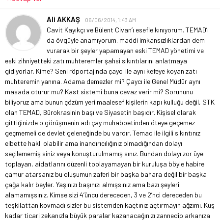
Ali AKKAŞ
06/06/2014, 1:43 AM
Cavit Kayıkçı ve Bülent Civan’ı esefle kınıyorum. TEMAD’ı
da övgüyle anamıyorum. maddi imkansızlıklardan dem
vurarak bir şeyler yapamayan eski TEMAD yönetimi ve
eski zihniyetteki zatı muhteremler şahsi sıkıntılarını anlatmaya
gidiyorlar. Kime? Seni röportajında çaycı ile aynı kefeye koyan zatı
muhteremin yanına. Adama demezler mi? Çaycı ile Genel Müdür aynı
masada oturur mu? Kast sistemi buna cevaz verir mi? Sorununu
biliyoruz ama bunun çözüm yeri maalesef kişilerin kapı kulluğu değil, STK
olan TEMAD, Bürokrasinin başı ve Siyasetin başıdır. Kişisel olarak
gittiğinizde o görüşmenin adı çay muhabbetinden öteye geçemez
geçmemeli de devlet geleneğinde bu vardır. Temad ile ilgili sıkıntınız
elbette haklı olabilir ama inandırıcılığınız olmadığından dolayı
seçilememiş siniz veya konuşturulmamış sınız. Bundan dolayı zor üye
toplayan, aidatlarını düzenli toplayamayan bir kuruluşa böyle habire
çamur atarsanız bu oluşumun zaferi bir başka bahara değil bir başka
çağa kalır beyler. Yaşınızı başınızı almışsınız ama bazı şeyleri
alamamışsınız. Kimse sizi 4’üncü dereceden, 3 ve 2’nci dereceden bu
teşkilattan kovmadı sizler bu sistemden kaçtınız açtırmayın ağzımı. Kuş
kadar ticari zekanızla büyük paralar kazanacağınızı zannedip arkanıza