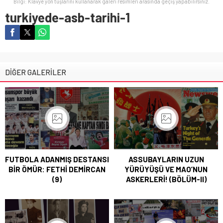
Bilgi: Klavye yön tuşlarını kullanarak galeri resimleri arasında geçiş yapabilirsiniz.
turkiyede-asb-tarihi-1
DİĞER GALERİLER
FUTBOLA ADANMIŞ DESTANSI
ASSUBAYLARIN UZUN
BİR ÖMÜR: FETHİ DEMİRCAN
YÜRÜYÜŞÜ VE MAO’NUN
(9)
ASKERLERİ! (BÖLÜM-II)