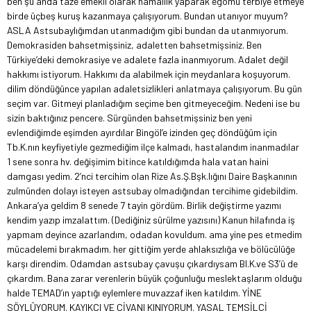
ben şu anda taze emekli olarak hamallık yaparak egomu terbiye etmeye
birde üçbeş kuruş kazanmaya çalışıyorum. Bundan utanıyor muyum?
ASLA Astsubaylığımdan utanmadığım gibi bundan da utanmıyorum.
Demokrasiden bahsetmişsiniz, adaletten bahsetmişsiniz. Ben
Türkiye’deki demokrasiye ve adalete fazla inanmıyorum. Adalet değil
hakkımı istiyorum. Hakkımı da alabilmek için meydanlara koşuyorum.
dilim döndüğünce yapılan adaletsizlikleri anlatmaya çalışıyorum. Bu gün
seçim var. Gitmeyi planladığım seçime ben gitmeyeceğim. Nedeni ise bu
sizin baktığınız pencere. Sürgünden bahsetmişsiniz ben yeni
evlendiğimde eşimden ayırdılar Bingöl’e izinden geç döndüğüm için
Tb.K.nın keyfiyetiyle gezmediğim ilçe kalmadı, hastalandım inanmadılar
1 sene sonra hv. değişimim bitince katıldığımda hala vatan haini
damgası yedim. 2’nci tercihim olan Rize As.Ş.Bşk.lığını Daire Başkanının
zulmünden dolayı isteyen astsubay olmadığından tercihime gidebildim.
Ankara’ya geldim 8 senede 7 tayin gördüm. Birlik değiştirme yazımı
kendim yazıp imzalattım. (Dediğiniz sürülme yazısını) Kanun hilafında iş
yapmam deyince azarlandım, odadan kovuldum. ama yine pes etmedim
mücadelemi bırakmadım. her gittiğim yerde ahlaksızlığa ve bölücülüğe
karşı direndim. Odamdan astsubay çavuşu çıkardıysam Bl.K.ve S3’ü de
çıkardım. Bana zarar verenlerin büyük çoğunluğu meslektaşlarım olduğu
halde TEMAD’ın yaptığı eylemlere muvazzaf iken katıldım. YİNE
SÖYLÜYORUM. KAYIKCI VE CİVANI KINIYORUM. YASAL TEMSİLCİ