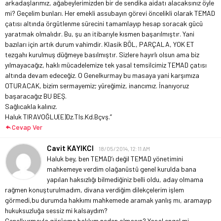
arkadaşlarımız, ağabeylerimizden bir de sendika aidatı alacaksınız öyle
mi? Geçelim bunları. Her emekli assubayın görevi öncelikli olarak TEMAD
çatısı altında örgütlenme sürecini tamamlayıp hesap soracak gücü
yaratmak olmalıdır. Bu, şu an itibarıyle kısmen başarılmıştır. Yani
bazıları için artık durum vahimdir. Klasik BÖL, PARÇALA, YOK ET
tezgahı kurulmuş düğmeye basılmıştır. Sizlere hayırlı olsun ama biz
yılmayacağız, haklı mücadelemize tek yasal temsilcimiz TEMAD çatısı
altında devam edeceğiz. O Genelkurmay bu masaya yani karşımıza
OTURACAK, bizim sermayemiz; yüreğimiz, inancımız. İnanıyoruz
başaracağız BU BEŞ.
Sağlıcakla kalınız.
Haluk TIRAVOĞLU
(E)Dz.Tls.Kd.Bçvş.”
Cevap Ver
Cavit KAYIKCI
18/05/2014, 12:11 AM
Haluk bey, ben TEMAD’ı değil TEMAD yönetimini
mahkemeye verdim olağanüstü genel kurulda bana
yapılan haksızlığı bilmediğiniz belli oldu, aday olmama
rağmen konuşturulmadım, divana verdiğim dilekçelerim işlem
görmedi,bu durumda hakkımı mahkemede aramak yanlış mı, aramayıp
hukuksuzluğa sessiz mi kalsaydım?
Genelkurmayla görüşme hakkım neden olmasın? Yasal engel mi