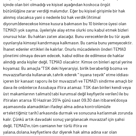
içinde olan biri olmadığı ve kişisel ayağından koskoca örgüt
bütünlüğüne zarar verdiği malumdur. Eğer bu kişisel girişimle bir hak
alınmış olacaksa yani o nedenle biz hak verdik (ihtimal
diyorum)denecekse kimse kusura bakmasın bu 10 binlerce üyesi olan
TEMAD’ı yok sayma, üyeleriyle alay etme olurki onu kabul etmek bizleri
onursuz kılar. Bu hakları zaten alacağız. Bunu vereceklerde bu tür ayak
oyunlarıyla kimseyi kandırmaya kalkmasın. Bu camia bunu yemeyecektir.
İhanet edenler ettikleri ile kalırlar. Onurlu mücadelenin önderi TEMAD
yönetimi olmaya devam edecek, kabul edilse de edilmese de haklar
alındığı anda kişiler değil, TEMAD olacaktır. Kimse on binleri aptal yerine
koyamaz. Bu amaçla ”TSK deki hiyerarşiyi, birlik beraberliği bozma ve
muvazzaflarıda kullanarak,tahrik ederek ” isyana teşvik” etme iddiası
içeren bir kanaat raporu ile bir muvazzafı ve TEMAD’ı sindirme amaçlı bir
dava ile onbinlerce Assubaya iftira atamaz. TSK dan birileri kendi veya
üst makamlarının talimatı(tabi kurumsal değil keyfiyetle verilen) ile bu
iftiraları atarsa 10 Haziran 2014 günü saat 09.30 dan itibaren(dosya
aşamasında alamadıkları ifadeyi alma adına kontrolümüzle
ertelettiğimiz tarih) arkasında durmak ve sonucuna katlanmak zorunda
kalır. Çünkü artık davadaki sonuç yargılanacak muvazzaf için şahsi
değil, TEMAD’ın,tüm camianın her türlü iftira ve
yalana,dolana,keyfiyetlere dur diyerek hak alma adına var olan