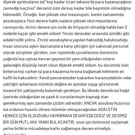
diyerek ayrılmalarını siz” kuş kadar ticari zekanız ile para kazanacağınızı
zannedip kaçtınız” derseniz sizin de kuş kadar bile beyninizin olmadığına
hükmedilir. Örneğin, ben yüksek okul mezunuyum, benim zamanımda
assubaylara 1’inci derece hakkı sadece yüksek okul mezunlarına
tanınıyordu, birinci derece için sicile de ihtiyacım olmadığı halde ben 2
nedenle kaçar gibi emekli oldum! 1’incisi dereceler arasında şimdiki gibi
adaletsizlik yoktu, 2’ncisi assubaylara yapılan haksızlığı,hukuksuzluğu
insan onuruna aykırı davranışlara karşı çıktığım için sakıncalı personel
olarak sürgünler gördüm, son tayinimde çocuklarımın üniversite
çağında kuş uçmaz kervan geçmez bir yere olduğundan onların
geleceğini düşünüp lanet olsun diyerek emekli oldum, bu durumda olan
binlerce kişi varken işi para kazanma hırsına bağlamak kelimenin en
hafifi ile haksızlıktır. Kendi pencerenizden bakarken karşınızdakinin neler
çektiğini anlamanız mümkün değilse en azından saygı göstererek
insancıl bir yaklaşımda bulunmak gerekiyor. Bu ülkede demokrasi kağıt
üzerinde olduğundan ne yazık ki sorunlarımızın kaynağı olan
genelkurmay aynı zamanda çözüm adresidir; ANCAK assubay huzursuz
ise ordunun huzurlu olması mümkün olmayacağından ADALETİN
HERKES İÇİN OLDUĞUNU HAYKIRMAYA DEVAM EDECEĞİZ VE SESİMİZ
BİR GÜN MUTLAKA YANKI BULACAKTIR, onun için birbirimizi suçlamak
yerine birlikte mücadeleye katkı sağlamaya devam etmeliyiz…
Cevap Ver