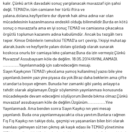
kalır. Çünkü artık davadaki sonuç yargılanacak muvazzaf için şahsi
değil, TEMAD’ın,tüm camianın her türlü iftira ve
yalana,dolana,keyfiyetlere dur diyerek hak alma adına var olan
mücadelesinin kazanılmasına endeskli olduğu bilinmelidir.Burda en kötü
sonuç o muvazzafa ama en iyi sonuç TEMAD ve camiasına çıkacaksa
örgütlü toplumun kazanımı adına kabulümdür. Ancak bu tezgâh ters
teper. Kimse Onbinlerin temsilcisi TEMAD’a sırt çevirip,1 kişiyi muhatap
alarak,baskı ve keyfiyetle yalanı dolanı gözdağı olarak sunarak
koskoca onurlu bir camiaya leke çalamaz.Buna da izin vermeyiz.Çünkü
Muvazzaf Assubaysam köle de değilim. 18.05.2014
YAYINLANMADI.
……………Yayınlanmadığı için sabredeceğim mesajı.
Sayın Kayıkçının TEMAD’ı yıkıcı(ama yumoş kullanılmış) yazısı bile yine
yayınlandı,benim yazı yine piyasa da yok.Biraz daha beklerim ama çifte
standarta boyun eğmem. Bunuda her zamanki gibi yanlış anlayıpta
tehdit olarak algılamayın.Özgür söylemimin yayınlanması konusunda
mücadeleyede devam edeceğimi söylüyorum.Bende bıkma olmaz.Çünkü
muvazzaf assubaysam köle de değilim.Üzgünüm.
…………….Yine
Yayınlanmadı. Ama benden sonra Sayın Kayıkçı nın yeni mesajı
yayınlandı. Buda ona yayınlanmayacakta olsa yanıtım.
Bunlara rağmen
Fış Fış Kayıkçı nın takiye dolu, geçmişi ve yaşananları bilen biri olarak
inanılası gelmeyen sütten çıkmış ak kaşık edası ile TEMAD yönetimine