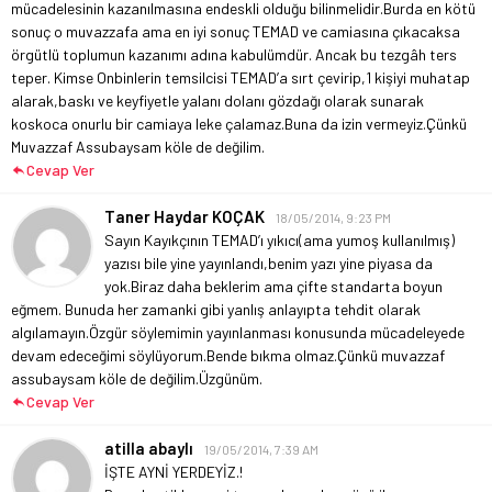
mücadelesinin kazanılmasına endeskli olduğu bilinmelidir.Burda en kötü
sonuç o muvazzafa ama en iyi sonuç TEMAD ve camiasına çıkacaksa
örgütlü toplumun kazanımı adına kabulümdür. Ancak bu tezgâh ters
teper. Kimse Onbinlerin temsilcisi TEMAD’a sırt çevirip,1 kişiyi muhatap
alarak,baskı ve keyfiyetle yalanı dolanı gözdağı olarak sunarak
koskoca onurlu bir camiaya leke çalamaz.Buna da izin vermeyiz.Çünkü
Muvazzaf Assubaysam köle de değilim.
Cevap Ver
Taner Haydar KOÇAK
18/05/2014, 9:23 PM
Sayın Kayıkçının TEMAD’ı yıkıcı(ama yumoş kullanılmış)
yazısı bile yine yayınlandı,benim yazı yine piyasa da
yok.Biraz daha beklerim ama çifte standarta boyun
eğmem. Bunuda her zamanki gibi yanlış anlayıpta tehdit olarak
algılamayın.Özgür söylemimin yayınlanması konusunda mücadeleyede
devam edeceğimi söylüyorum.Bende bıkma olmaz.Çünkü muvazzaf
assubaysam köle de değilim.Üzgünüm.
Cevap Ver
atilla abaylı
19/05/2014, 7:39 AM
İŞTE AYNİ YERDEYİZ.!