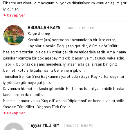
Elbette art niyetli olmadığınızı biliyor ve düşünüyorum konu anlaşılmıştır
iyi günler.
Cevap Ver
ABDULLAH KAYA
12/06/2014, 12:15 PM
Sayın Akkaş;
Karakter (ıra) sonradan kazanımlarla birlikte artar,
kayıplarla azalır..Doğuştan getirilir, ölümle götürülür.
Mesleğimiz zordur, biz de sıkıntılar çektik ve mücadele ettik. Ama inanın
çalışkanlığımızla bir çok ağabeyimiz gibi başarı ve mutluluğu yakaladık.
Tabii ki bu biraz da şans meselesi. İyi insanlarla çalışırsan birliğiniz
Cennet, kötülerle çalışırsanız Cehennem gibidir.
Temsilen GenKur 2’nci Başkanını ziyaret eden Sayın Kayıkcı kardeşimizi
iyi yönden görmeye çalışınız.
Davamıza hizmet herkesin görevidir. Bu Temad kanalıyla olabilir başka
kanallardan da olabilir.
Mesele Lisandır ve bu ”Kuş dili” ancak ”diplomasi” de kendini anlatabilir.
Yaşasın Türk Milleti, Yaşasın Türk Ordusu.
Cevap Ver
Tayyar YILDIRIM
19/08/2014, 5:50 PM