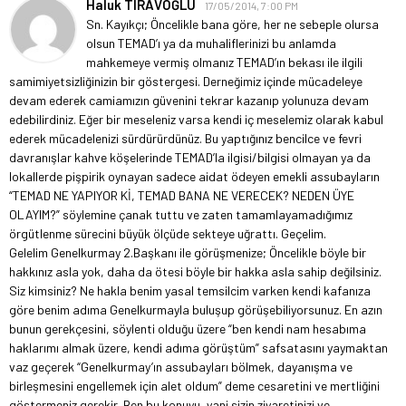
Haluk TIRAVOĞLU
17/05/2014, 7:00 PM
Sn. Kayıkçı; Öncelikle bana göre, her ne sebeple olursa
olsun TEMAD’ı ya da muhaliflerinizi bu anlamda
mahkemeye vermiş olmanız TEMAD’ın bekası ile ilgili
samimiyetsizliğinizin bir göstergesi. Derneğimiz içinde mücadeleye
devam ederek camiamızın güvenini tekrar kazanıp yolunuza devam
edebilirdiniz. Eğer bir meseleniz varsa kendi iç meselemiz olarak kabul
ederek mücadelenizi sürdürürdünüz. Bu yaptığınız bencilce ve fevri
davranışlar kahve köşelerinde TEMAD’la ilgisi/bilgisi olmayan ya da
lokallerde pişpirik oynayan sadece aidat ödeyen emekli assubayların
“TEMAD NE YAPIYOR Kİ, TEMAD BANA NE VERECEK? NEDEN ÜYE
OLAYIM?” söylemine çanak tuttu ve zaten tamamlayamadığımız
örgütlenme sürecini büyük ölçüde sekteye uğrattı. Geçelim.
Gelelim Genelkurmay 2.Başkanı ile görüşmenize;
Öncelikle böyle bir
hakkınız asla yok, daha da ötesi böyle bir hakka asla sahip değilsiniz.
Siz kimsiniz? Ne hakla benim yasal temsilcim varken kendi kafanıza
göre benim adıma Genelkurmayla buluşup görüşebiliyorsunuz. En azın
bunun gerekçesini, söylenti olduğu üzere “ben kendi nam hesabıma
haklarımı almak üzere, kendi adıma görüştüm” safsatasını yaymaktan
vaz geçerek “Genelkurmay’ın assubayları bölmek, dayanışma ve
birleşmesini engellemek için alet oldum” deme cesaretini ve mertliğini
göstermeniz gerekir. Ben bu konuyu, yani sizin ziyaretinizi ve