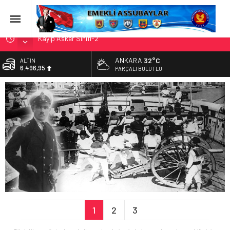
Kayıp Asker Sınıfı-2
EMEKLİ ASSUBAY: ‘ZEYTİN TARLASINDA AMELELİK
ANKARA
32°C
ALTIN
YAPIYORUZ’
6.496,95
PARÇALI BULUTLU
KÖŞE YAZARIMIZ SN. FAHRETTİN BAĞRI’YI KAYBETTİK
BİST
13.703,13
Astsubaylar Çalıştayı’ndaki Sunumum – 17 Ekim 2024
ASTSUBAY!
DOLAR
47,5639
EURO
54,9859
1
2
3