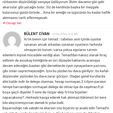
rütbesinin düşürüldüğü seviyeye üzülüyorum. Bizim davamız gün gelir
akarsular gibi yatağını bulur. Siz de kendinize başka bir meşgale
bulursunuz günün birinde… Ama bir emeğin ve işgücünün bu kadar hafife
alınmasını tarih affetmeyecek.
Cevap Ver
BÜLENT CİVAN
12/05/2014, 9:17 AM
Artık benim için temad ; tabelası asılı içinde oyunlar
oynanan ancak arkadan oynanan oyunların farkında
olmayan bir kurum, varsa yoksa egolarını tatmin
edenlerin kişisel mücadele verdiği alan.
Temad’dan haksız olarak ihraç
edilsem de assubay kimliğimle en üst düzeyde haklarımı aramaya
devam edeceğim,bazıları gibi derneklerde oyun oynayanların patronu
gibi onları seyretmeyeceğim. İşte bu yüzden bu dava geriliyor, bu kafalı
düşünceler yüzünden bu dava zarar görüyor.
Olağan genel kurullarda
elini kaldır indir ile delege olunmaz, hesap sormayan,2 trilyon paranın
nereye harcandığını sormayan delege de olmaz üye de sayılmaz.
9 yıl
boşa geçti diyenler 3 sene de rüzgar ekip fırtına biçenleri
napacaksınız?..
Herkesle kavga ederek hak alınmaz.
Hükümeti bir kere
bile eleştiremiyorsan demek ki yolun belli.
Başarısızlığın tek sebebi ne ekersen onu biçersin iyi analiz edin.
Temad’ın