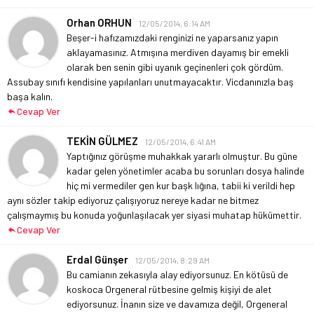
Orhan ORHUN
12/05/2014, 6:14 AM
Beşer-i hafızamızdaki renginizi ne yaparsanız yapın
aklayamasınız. Atmışına merdiven dayamış bir emekli
olarak ben senin gibi uyanık geçinenleri çok gördüm.
Assubay sınıfı kendisine yapılanları unutmayacaktır. Vicdanınızla baş
başa kalın.
Cevap Ver
TEKİN GÜLMEZ
12/05/2014, 6:41 AM
Yaptığınız görüşme muhakkak yararlı olmuştur. Bu güne
kadar gelen yönetimler acaba bu sorunları dosya halinde
hiç mi vermediler gen kur başk lığına, tabii ki verildi hep
aynı sözler takip ediyoruz çalışıyoruz nereye kadar ne bitmez
çalışmaymış bu konuda yoğunlaşılacak yer siyasi muhatap hükümettir.
Cevap Ver
Erdal Günşer
12/05/2014, 8:29 AM
Bu camianın zekasıyla alay ediyorsunuz. En kötüsü de
koskoca Orgeneral rütbesine gelmiş kişiyi de alet
ediyorsunuz. İnanın size ve davamıza değil, Orgeneral