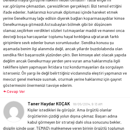
var,görüşme çıkmazdan, çaresizlikten gerçekleşti. Bizi temsil ettiğini
ifade edenler, haklarımızı korumak diplomasi içinde hareket etmek
yerine Genelkurmay lağv edilsin diyerek bağları koparmasaydılar kimse
Genelkurmaya gitmezdi.
Astsubayları bölmek gibi bir düşüncem
olamaz,seçilirken verdikleri sözleri tutmayanlar maddi ve manevi onca
desteği boşa harcayanlar toplumu hayal kırıklığına uğratarak farklı
girişimlere sevk edenler bunun sorumlusudur. Sendika konusu şu
aşamada benim ilgi alanımda değil, ancak yıllardır buzdolabında olan
sendika fikri başarısızlık yüzünden çıktı. Ben kimseye alet olacak yapıda
değilim ancak Genelkurmayı yerden yere vuran ama haklarımızla ilgili
tekliflere işlem yapmayan İktidara toz kondurmayanları da sorgulayın
isterseniz. Ön yargı ile değil belirttiğiniz vicdanınızla eleştiri yapmanızı ve
mevcut genel merkeze susmak, oturmak yerine haklarımız için gayret
göstermesini önermenizi tavsiye ederim.
Cevap Ver
Taner Haydar KOÇAK
18/05/2014, 9:13 AM
Kişiler istedikleri ile görüşür. Ama örgütlü olanlar
örgütlerinin çizdiği yolun dışına çıkmaz. Başarı adına
kabul görmeyen bir strateji dahi olsa sonucunu bekler,
disiplin içinde uyar. TEMAD’ı mahkemeye veren birinin örgütlü toplumun