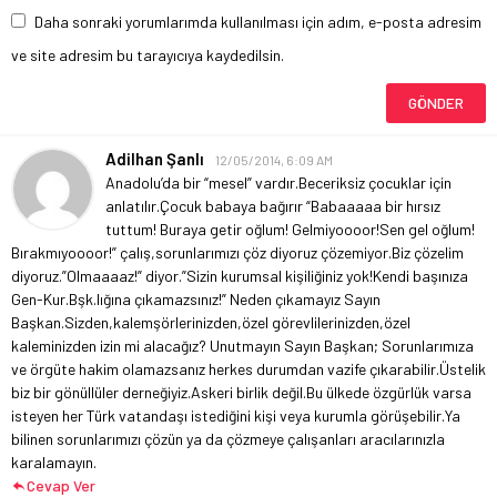
Daha sonraki yorumlarımda kullanılması için adım, e-posta adresim
ve site adresim bu tarayıcıya kaydedilsin.
Adilhan Şanlı
12/05/2014, 6:09 AM
Anadolu’da bir “mesel” vardır.Beceriksiz çocuklar için
anlatılır.Çocuk babaya bağırır “Babaaaaa bir hırsız
tuttum! Buraya getir oğlum! Gelmiyoooor!Sen gel oğlum!
Bırakmıyoooor!” çalış,sorunlarımızı çöz diyoruz çözemiyor.Biz çözelim
diyoruz.”Olmaaaaz!” diyor.”Sizin kurumsal kişiliğiniz yok!Kendi başınıza
Gen-Kur.Bşk.lığına çıkamazsınız!” Neden çıkamayız Sayın
Başkan.Sizden,kalemşörlerinizden,özel görevlilerinizden,özel
kaleminizden izin mi alacağız? Unutmayın Sayın Başkan; Sorunlarımıza
ve örgüte hakim olamazsanız herkes durumdan vazife çıkarabilir.Üstelik
biz bir gönüllüler derneğiyiz.Askeri birlik değil.Bu ülkede özgürlük varsa
isteyen her Türk vatandaşı istediğini kişi veya kurumla görüşebilir.Ya
bilinen sorunlarımızı çözün ya da çözmeye çalışanları aracılarınızla
karalamayın.
Cevap Ver