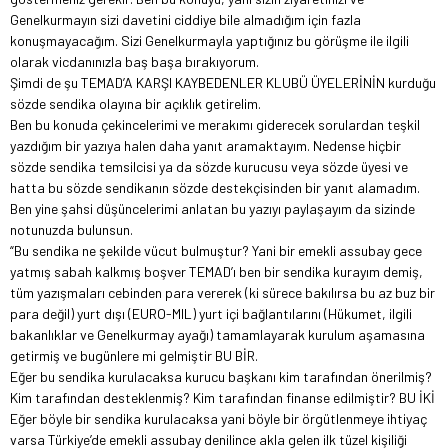
Genelkurmayın sizi davetini ciddiye bile almadığım için fazla
konuşmayacağım. Sizi Genelkurmayla yaptığınız bu görüşme ile ilgili
olarak vicdanınızla baş başa bırakıyorum.
Şimdi de şu TEMAD’A KARŞI KAYBEDENLER KLUBÜ ÜYELERİNİN kurduğu
sözde sendika olayına bir açıklık getirelim.
Ben bu konuda çekincelerimi ve merakımı giderecek sorulardan teşkil
yazdığım bir yazıya halen daha yanıt aramaktayım. Nedense hiçbir
sözde sendika temsilcisi ya da sözde kurucusu veya sözde üyesi ve
hatta bu sözde sendikanın sözde destekçisinden bir yanıt alamadım.
Ben yine şahsi düşüncelerimi anlatan bu yazıyı paylaşayım da sizinde
notunuzda bulunsun.
“Bu sendika ne şekilde vücut bulmuştur? Yani bir emekli assubay gece
yatmış sabah kalkmış boşver TEMAD’ı ben bir sendika kurayım demiş,
tüm yazışmaları cebinden para vererek (ki sürece bakılırsa bu az buz bir
para değil) yurt dışı (EURO-MIL) yurt içi bağlantılarını (Hükumet, ilgili
bakanlıklar ve Genelkurmay ayağı) tamamlayarak kurulum aşamasına
getirmiş ve bugünlere mi gelmiştir BU BİR.
Eğer bu sendika kurulacaksa kurucu başkanı kim tarafından önerilmiş?
Kim tarafından desteklenmiş? Kim tarafından finanse edilmiştir? BU İKİ
Eğer böyle bir sendika kurulacaksa yani böyle bir örgütlenmeye ihtiyaç
varsa Türkiye’de emekli assubay denilince akla gelen ilk tüzel kişiliği