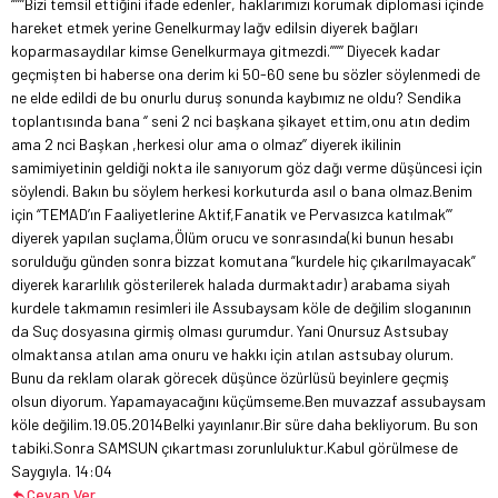
‘’’’’’Bizi temsil ettiğini ifade edenler, haklarımızı korumak diplomasi içinde
hareket etmek yerine Genelkurmay lağv edilsin diyerek bağları
koparmasaydılar kimse Genelkurmaya gitmezdi.’’’’’’ Diyecek kadar
geçmişten bi haberse ona derim ki 50-60 sene bu sözler söylenmedi de
ne elde edildi de bu onurlu duruş sonunda kaybımız ne oldu? Sendika
toplantısında bana ‘’ seni 2 nci başkana şikayet ettim,onu atın dedim
ama 2 nci Başkan ,herkesi olur ama o olmaz’’ diyerek ikilinin
samimiyetinin geldiği nokta ile sanıyorum göz dağı verme düşüncesi için
söylendi. Bakın bu söylem herkesi korkuturda asıl o bana olmaz.Benim
için ‘’TEMAD’ın Faaliyetlerine Aktif,Fanatik ve Pervasızca katılmak’’’
diyerek yapılan suçlama,Ölüm orucu ve sonrasında(ki bunun hesabı
sorulduğu günden sonra bizzat komutana ”kurdele hiç çıkarılmayacak”
diyerek kararlılık gösterilerek halada durmaktadır) arabama siyah
kurdele takmamın resimleri ile Assubaysam köle de değilim sloganının
da Suç dosyasına girmiş olması gurumdur. Yani Onursuz Astsubay
olmaktansa atılan ama onuru ve hakkı için atılan astsubay olurum.
Bunu da reklam olarak görecek düşünce özürlüsü beyinlere geçmiş
olsun diyorum. Yapamayacağını küçümseme.Ben muvazzaf assubaysam
köle değilim.19.05.2014
Belki yayınlanır.Bir süre daha bekliyorum. Bu son
tabiki.Sonra SAMSUN çıkartması zorunluluktur.Kabul görülmese de
Saygıyla. 14:04
Cevap Ver