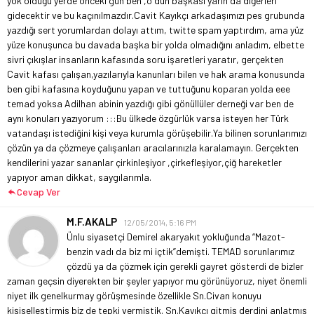
yok olduğu yerde önceki gün ben ,o dün başkası yarın da diğerleri
gidecektir ve bu kaçınılmazdır.
Cavit Kayıkçı arkadaşımızı pes grubunda
yazdığı sert yorumlardan dolayı attım, twitte spam yaptırdım, ama yüz
yüze konuşunca bu davada başka bir yolda olmadığını anladım, elbette
sivri çıkışlar insanların kafasında soru işaretleri yaratır, gerçekten
Cavit kafası çalışan,yazılarıyla kanunları bilen ve hak arama konusunda
ben gibi kafasına koyduğunu yapan ve tuttuğunu koparan yolda eee
temad yoksa Adilhan abinin yazdığı gibi gönüllüler derneği var ben de
aynı konuları yazıyorum :::Bu ülkede özgürlük varsa isteyen her Türk
vatandaşı istediğini kişi veya kurumla görüşebilir.Ya bilinen sorunlarımızı
çözün ya da çözmeye çalışanları aracılarınızla karalamayın. Gerçekten
kendilerini yazar sananlar çirkinleşiyor ,çirkefleşiyor,çiğ hareketler
yapıyor aman dikkat, saygılarımla.
Cevap Ver
M.F.AKALP
12/05/2014, 5:16 PM
Ünlu siyasetçi Demirel akaryakıt yokluğunda “Mazot-
benzin vadı da biz mi içtik”demişti. TEMAD sorunlarımız
çözdü ya da çözmek için gerekli gayret gösterdi de bizler
zaman geçsin diyerekten bir şeyler yapıyor mu görünüyoruz, niyet önemli
niyet ilk genelkurmay görüşmesinde özellikle Sn.Civan konuyu
kişiselleştirmiş biz de tepki vermiştik. Sn.Kayıkçı gitmiş derdini anlatmış