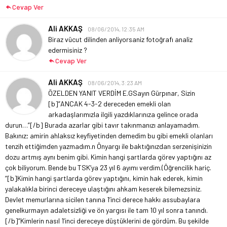
Cevap Ver
Ali AKKAŞ
08/06/2014, 12:35 AM
Biraz vücut dilinden anliyorsaniz fotoğrafı analiz
edermisiniz ?
Cevap Ver
Ali AKKAŞ
08/06/2014, 3:23 AM
ÖZELDEN YANIT VERDİM E.G
Sayın Gürpınar, Sizin
[b]”ANCAK 4-3-2 dereceden emekli olan
arkadaşlarımızla ilgili yazdıklarınıza gelince orada
durun…”[/b] Burada azarlar gibi tavır takınmanızı anlayamadım.
Bakınız; amirin ahlaksız keyfiyetinden demedim bu gibi emekli olanları
tenzih ettiğimden yazmadım.n Önyargı ile baktığınızdan serzenişinizin
dozu artmış aynı benim gibi. Kimin hangi şartlarda görev yaptığını az
çok biliyorum. Bende bu TSK’ya 23 yıl 6 ayımı verdim.(Öğrencilik hariç.
“[b]Kimin hangi şartlarda görev yaptığını, kimin hak ederek, kimin
yalakalıkla birinci dereceye ulaştığını ahkam keserek bilemezsiniz.
Devlet memurlarına sicilen tanına 1’inci derece hakkı assubaylara
genelkurmayın adaletsizliği ve ön yargısı ile tam 10 yıl sonra tanındı.
[/b]”Kimlerin nasıl 1’inci dereceye düştüklerini de gördüm. Bu şekilde