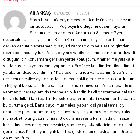
Ali AKKAŞ
08/06/2014, 12:32 AM
Sayın Ersen ağabeyime cevap; Bende üniversite mezunu
bir astsubayim. Kuş beyinli olduğumu dusunmuyorum.
Surgun derseniz sadece Ankara da 8 senede 7 yer
gezdirdiler acisini iyi bilirim. Birileri Komutanım en iyisini sen bilirsin
derken kanunun emretmedigi seyleri yapmadigim ve elestirdigimden
devre sonuncusuydum. Astsubaylara yapilan zulume sizin kadar duyarli
oldugum icin konusmam gereken yerde konuştum. Amirlerime yalakalik
ve dalkavukluk yapmadım, yapanlari gördükçe kendimden tiksindim. O
yalakalari duzeltebildim mi? Maalesef ruhunda var adamın. 2 ve 4 un u
derecen emekliye ayrilanlardan sadece hakli gerekce olarak gordugum
tek şey ahlaksiz amirlerle calisanlari kastedmiyorum. Ama mesaide is
yapmayip, herseyi amirin uzerine atip, kendini hakli gostermeye calisan
kel ve fodullari kasteddim. Bu sekilde davrananlarin yuzunden bu camia
bu duruma geldi. Bana cayci muamelesi yapan kisi yasal temsilciyi
ekarte edip, bu adamlarla gorusuyorsa yineliyorum sadece cay kahve
muhabbeti olur Çözüm olmaz. Dik duramazsaniz karsinizdakinin size
karsi dusuncesini ogrenemezsiniz, sadece ayakkabilarinin parlakligini
görürsünüz. Milletin yana yakila istedigi Kktc den emekli oldum. Orada
da muhaliftim.