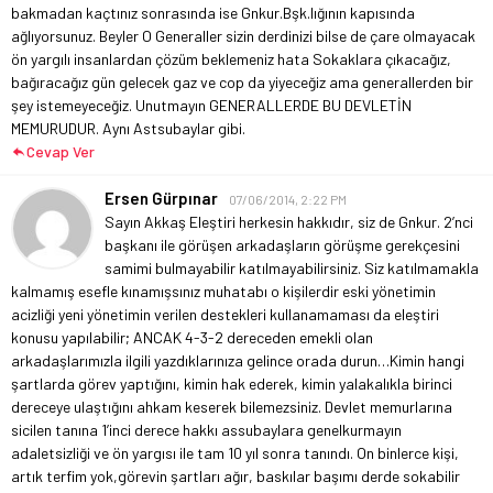
bakmadan kaçtınız sonrasında ise Gnkur.Bşk.lığının kapısında
ağlıyorsunuz. Beyler O Generaller sizin derdinizi bilse de çare olmayacak
ön yargılı insanlardan çözüm beklemeniz hata Sokaklara çıkacağız,
bağıracağız gün gelecek gaz ve cop da yiyeceğiz ama generallerden bir
şey istemeyeceğiz. Unutmayın GENERALLERDE BU DEVLETİN
MEMURUDUR. Aynı Astsubaylar gibi.
Cevap Ver
Ersen Gürpınar
07/06/2014, 2:22 PM
Sayın Akkaş
Eleştiri herkesin hakkıdır, siz de Gnkur. 2’nci
başkanı ile görüşen arkadaşların görüşme gerekçesini
samimi bulmayabilir katılmayabilirsiniz. Siz katılmamakla
kalmamış esefle kınamışsınız muhatabı o kişilerdir eski yönetimin
acizliği yeni yönetimin verilen destekleri kullanamaması da eleştiri
konusu yapılabilir; ANCAK 4-3-2 dereceden emekli olan
arkadaşlarımızla ilgili yazdıklarınıza gelince orada durun…
Kimin hangi
şartlarda görev yaptığını, kimin hak ederek, kimin yalakalıkla birinci
dereceye ulaştığını ahkam keserek bilemezsiniz. Devlet memurlarına
sicilen tanına 1’inci derece hakkı assubaylara genelkurmayın
adaletsizliği ve ön yargısı ile tam 10 yıl sonra tanındı. On binlerce kişi,
artık terfim yok,görevin şartları ağır, baskılar başımı derde sokabilir