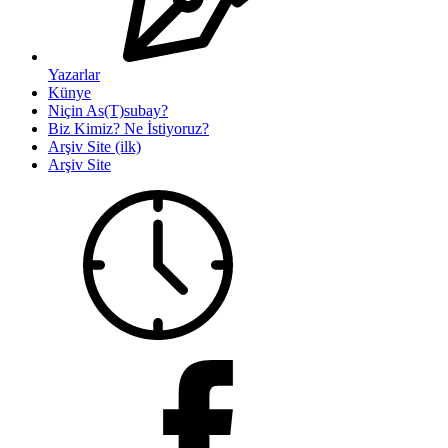
Yazarlar
Künye
Niçin As(T)subay?
Biz Kimiz? Ne İstiyoruz?
Arşiv Site (ilk)
Arşiv Site