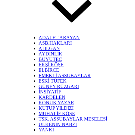
ADALET ARAYAN
ASB.HAKLARI
ATILGAN
AYDINLIK
BÜYÜTEÇ
EKŞİ KÖŞE
ELBİRCE
EMEKLİ ASSUBAYLAR
ESKİ TÜFEK
GÜNEY RÜZGARI
İNSİYATİF
KARDELEN
KONUK YAZAR
KUTUP YILDIZI
MUHALİF KÖŞE
TSK. ASSUBAYLAR MESELESİ
ÜLKENİN NABZI
YANKI