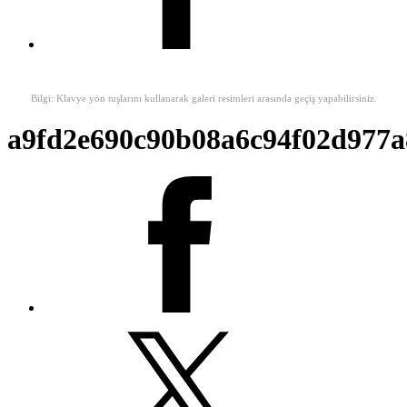
Bilgi: Klavye yön tuşlarını kullanarak galeri resimleri arasında geçiş yapabilirsiniz.
a9fd2e690c90b08a6c94f02d977a