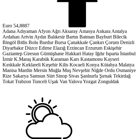
Euro
54,8887
Adana
Adıyaman
Afyon
Ağrı
Aksaray
Amasya
Ankara
Antalya
Ardahan
Artvin
Aydın
Balıkesir
Bartın
Batman
Bayburt
Bilecik
Bingöl
Bitlis
Bolu
Burdur
Bursa
Çanakkale
Çankırı
Çorum
Denizli
Diyarbakır
Düzce
Edirne
Elazığ
Erzincan
Erzurum
Eskişehir
Gaziantep
Giresun
Gümüşhane
Hakkari
Hatay
Iğdır
Isparta
İstanbul
İzmir
K.Maraş
Karabük
Karaman
Kars
Kastamonu
Kayseri
Kırıkkale
Kırklareli
Kırşehir
Kilis
Kocaeli
Konya
Kütahya
Malatya
Manisa
Mardin
Mersin
Muğla
Muş
Nevşehir
Niğde
Ordu
Osmaniye
Rize
Sakarya
Samsun
Siirt
Sinop
Sivas
Şanlıurfa
Şırnak
Tekirdağ
Tokat
Trabzon
Tunceli
Uşak
Van
Yalova
Yozgat
Zonguldak