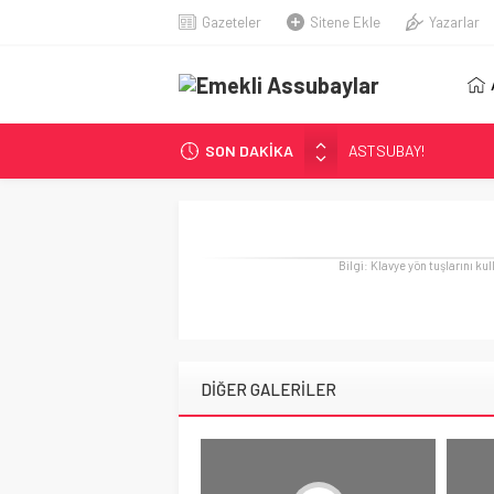
Gazeteler
Sitene Ekle
Yazarlar
SON DAKİKA
ASTSUBAY!
Kayıp Asker Sınıfı-2
EMEKLİ ASSUBAY: ‘Z
KÖŞE YAZARIMIZ SN. 
Bilgi: Klavye yön tuşlarını ku
Astsubaylar Çalıştay
DİĞER GALERİLER