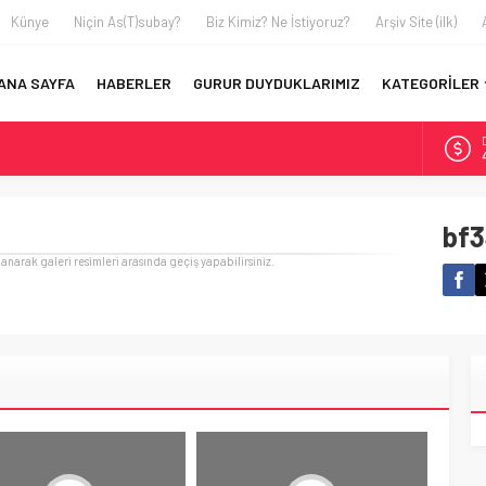
Künye
Niçin As(T)subay?
Biz Kimiz? Ne İstiyoruz?
Arşiv Site (ilk)
ANA SAYFA
HABERLER
GURUR DUYDUKLARIMIZ
KATEGORİLER
EYTİN TARLASINDA AMELELİK YAPIYORUZ’
bf
FAHRETTİN BAĞRI’YI KAYBETTİK
llanarak galeri resimleri arasında geçiş yapabilirsiniz.
ı’ndaki Sunumum – 17 Ekim 2024