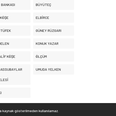
İ BANKASI
BÜYÜTEÇ
 KÖŞE
ELBİRCE
 TÜFEK
GÜNEY RÜZGARI
DELEN
KONUK YAZAR
LİF KÖŞE
ÖLÇÜM
. ASSUBAYLAR
UMUDA YELKEN
ELESİ
I
ya kaynak gösterilmeden kullanılamaz.