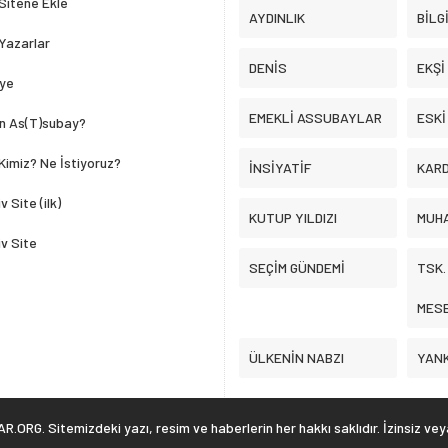
Sitene Ekle
AYDINLIK
BİLG
Yazarlar
DENİS
EKŞİ
ye
EMEKLİ ASSUBAYLAR
ESKİ
in As(T)subay?
 Kimiz? Ne İstiyoruz?
İNSİYATİF
KAR
v Site (ilk)
KUTUP YILDIZI
MUHA
iv Site
SEÇİM GÜNDEMİ
TSK
MES
ÜLKENİN NABZI
YANK
G. Sitemizdeki yazı, resim ve haberlerin her hakkı saklıdır. İzinsiz ve